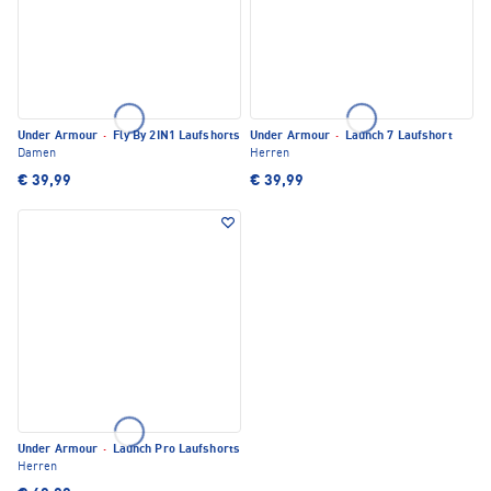
Under Armour
·
Fly By 2IN1 Laufshorts
Under Armour
·
Launch 7 Laufshort
Damen
Herren
€ 39,99
€ 39,99
Under Armour
·
Launch Pro Laufshorts
Herren