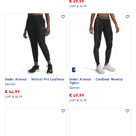
€ 69,99
UVP*
€ 94,99
IM SET ERHÄLTLICH
Under Armour
·
Velociti Pro Laufhose
Under Armour
·
ColdGear Novelty
Tights
Damen
Damen
€ 64,99
€ 49,99
UVP*
€ 84,99
UVP*
€ 74,99