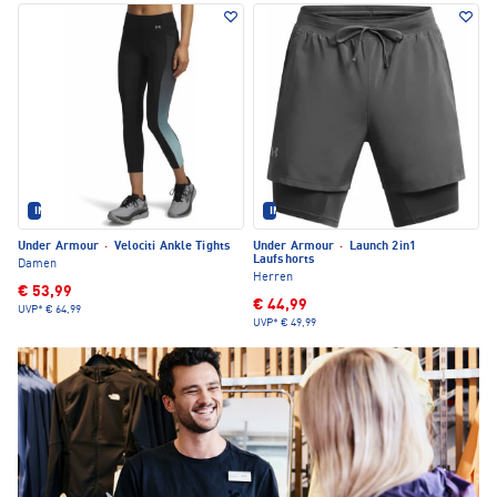
IM SET ERHÄLTLICH
IM SET ERHÄLTLICH
Under Armour
·
Velociti Ankle Tights
Under Armour
·
Launch 2in1
Laufshorts
Damen
Herren
€ 53,99
€ 44,99
UVP*
€ 64,99
UVP*
€ 49,99