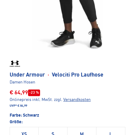
Under Armour
·
Velociti Pro Laufhose
Damen Hosen
€ 64,99
-23 %
Onlinepreis inkl. MwSt.
zzgl.
Versandkosten
UVP*
€ 84,99
Farbe:
Schwarz
Größe:
XS
S
M
L