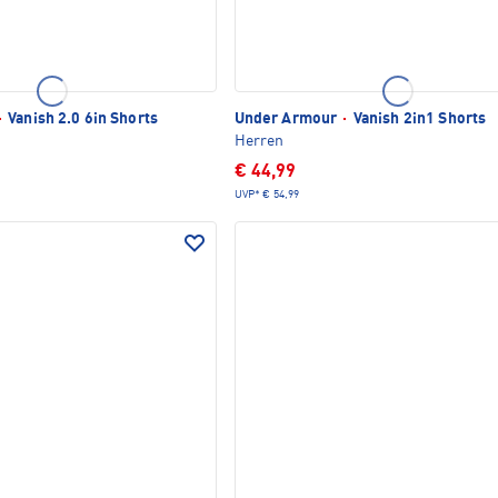
·
Vanish 2.0 6in Shorts
Under Armour
·
Vanish 2in1 Shorts
Herren
€ 44,99
UVP*
€ 54,99