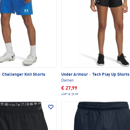
·
Challenger Knit Shorts
Under Armour
·
Tech Play Up Shorts
Damen
€ 27,99
UVP*
€ 29,99