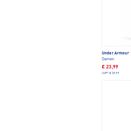
Under Armour
Damen
€ 23,99
UVP*
€ 29,99