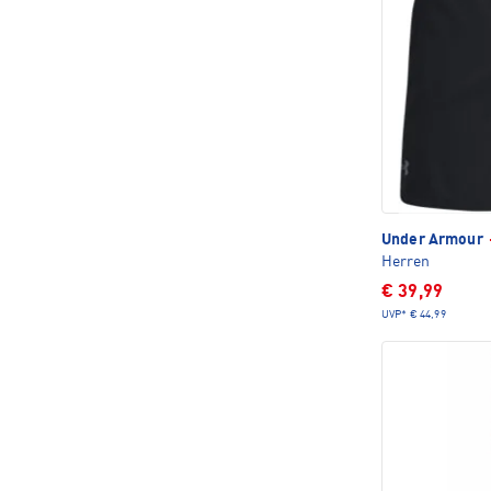
Under Armour
Herren
€ 39,99
UVP*
€ 44,99