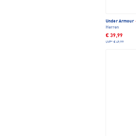
Under Armour
Herren
€ 39,99
UVP*
€ 49,99