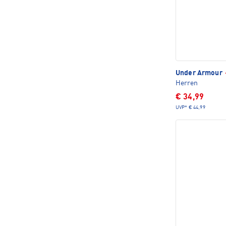
Under Armour
Herren
€ 34,99
UVP*
€ 44,99