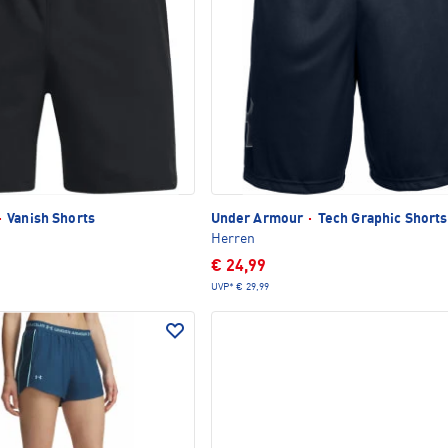
·
Vanish Shorts
Under Armour
·
Tech Graphic Shorts
Herren
€ 24,99
UVP*
€ 29,99