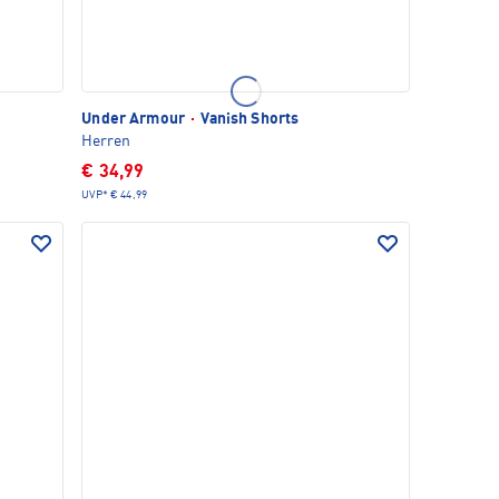
Under Armour
·
Vanish Shorts
Herren
€ 34,99
UVP*
€ 44,99