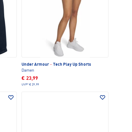
Under Armour
·
Tech Play Up Shorts
Damen
€ 23,99
UVP*
€ 29,99