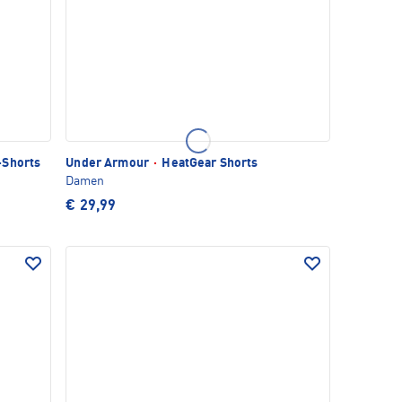
-Shorts
Under Armour
·
HeatGear Shorts
Damen
€ 29,99