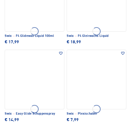
Swix
·
F4 Glidewax Liquid 100ml
Swix
·
F4 Gleitwachs Liquid
€ 17,99
€ 18,99
Swix
·
Easy Glide Schuppenspray
Swix
·
Plexischaber
€ 14,99
€ 7,99