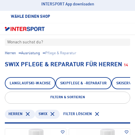
INTERSPORT App downloaden
WÄHLE DEINEN SHOP
Wonach suchst du?
Herren
Ausrüstung
Pflege & Reparatur
SWIX PFLEGE & REPARATUR FÜR HERREN
14
LANGLAUFSKI-WACHSE
SKIPFLEGE & -REPARATUR
SKISERVI
FILTERN & SORTIEREN
HERREN
SWIX
FILTER LÖSCHEN