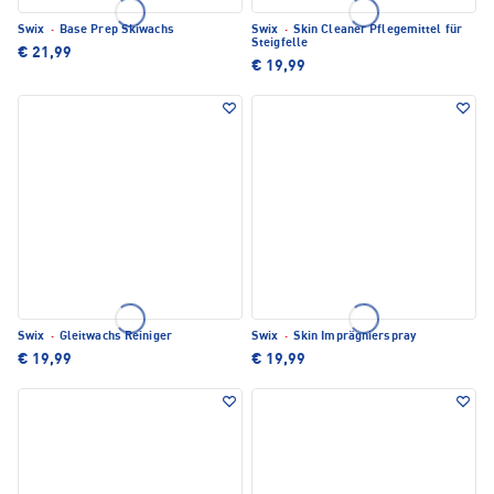
Swix
·
Base Prep Skiwachs
Swix
·
Skin Cleaner Pflegemittel für
Steigfelle
€ 21,99
€ 19,99
Swix
·
Gleitwachs Reiniger
Swix
·
Skin Imprägnierspray
€ 19,99
€ 19,99