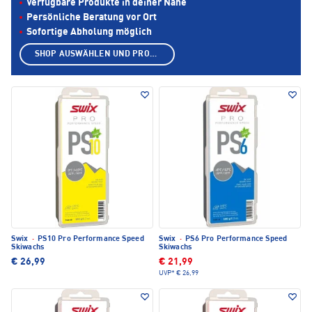
Verfügbare Produkte in deiner Nähe
Persönliche Beratung vor Ort
Sofortige Abholung möglich
SHOP AUSWÄHLEN UND PRODUKTE ANZEIGEN
Swix
·
PS10 Pro Performance Speed
Swix
·
PS6 Pro Performance Speed
Skiwachs
Skiwachs
€ 26,99
€ 21,99
UVP*
€ 26,99