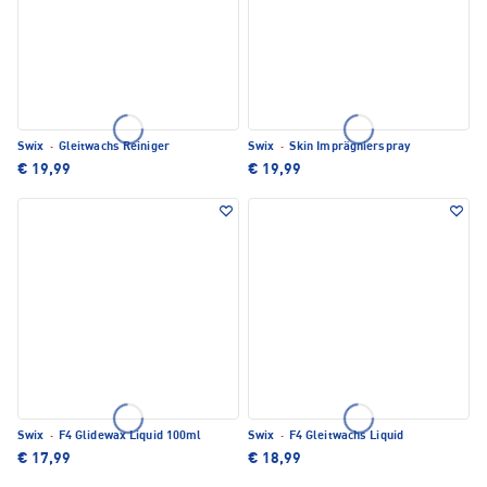
Swix
·
Gleitwachs Reiniger
Swix
·
Skin Imprägnierspray
€ 19,99
€ 19,99
Swix
·
F4 Glidewax Liquid 100ml
Swix
·
F4 Gleitwachs Liquid
€ 17,99
€ 18,99