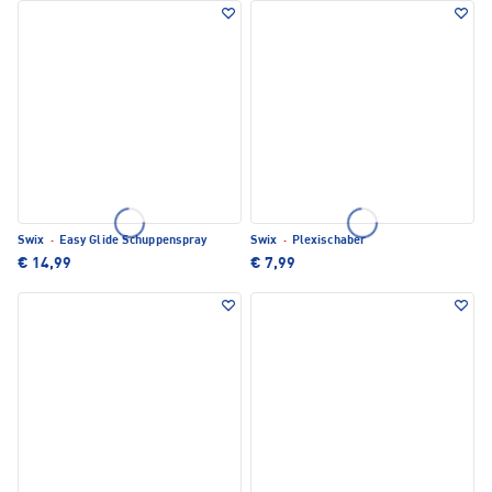
Swix
·
Easy Glide Schuppenspray
Swix
·
Plexischaber
€ 14,99
€ 7,99