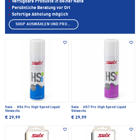
Verfügbare Produkte in deiner Nähe
Persönliche Beratung vor Ort
Sofortige Abholung möglich
SHOP AUSWÄHLEN UND PRODUKTE ANZEIGEN
Swix
·
HS6 Pro High Speed Liquid
Swix
·
HS7 Pro High Speed Liquid
Skiwachs
Skiwachs
€ 29,99
€ 29,99