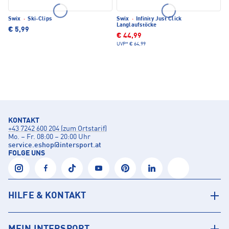
Swix
·
Ski-Clips
Swix
·
Infinity Just Click
Langlaufstöcke
€ 5,99
€ 44,99
UVP*
€ 64,99
KONTAKT
+43 7242 600 204 (zum Ortstarif)
Mo. – Fr. 08:00 – 20:00 Uhr
service.eshop
@
intersport.at
FOLGE UNS
HILFE & KONTAKT