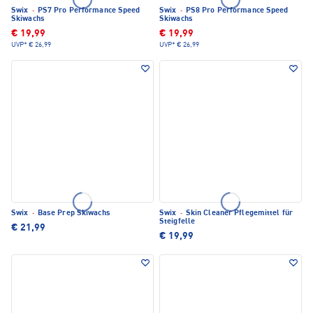
Swix
·
PS7 Pro Performance Speed
Swix
·
PS8 Pro Performance Speed
Skiwachs
Skiwachs
€ 19,99
€ 19,99
UVP*
€ 26,99
UVP*
€ 26,99
Swix
·
Base Prep Skiwachs
Swix
·
Skin Cleaner Pflegemittel für
Steigfelle
€ 21,99
€ 19,99