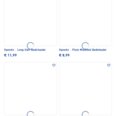
Speedo
·
Long Hair Badehaube
Speedo
·
Plain Moulded Badehaube
€ 11,99
€ 8,99