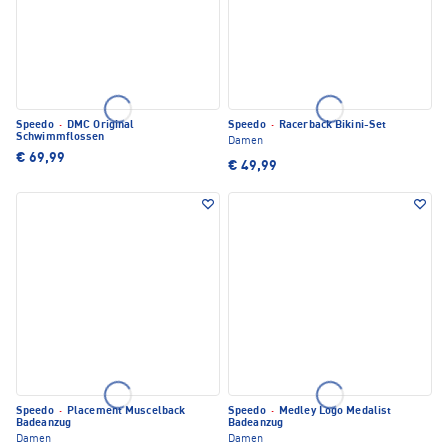
Speedo
·
DMC Original
Speedo
·
Racerback Bikini-Set
Schwimmflossen
Damen
€ 69,99
€ 49,99
Speedo
·
Placement Muscelback
Speedo
·
Medley Logo Medalist
Badeanzug
Badeanzug
Damen
Damen