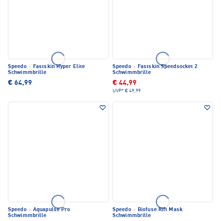
Speedo
·
Fastskin Hyper Elite
Speedo
·
Fastskin Speedsocket 2
Schwimmbrille
Schwimmbrille
€ 64,99
€ 44,99
UVP*
€ 49,99
Speedo
·
Aquapulse Pro
Speedo
·
Biofuse Rift Mask
Schwimmbrille
Schwimmbrille