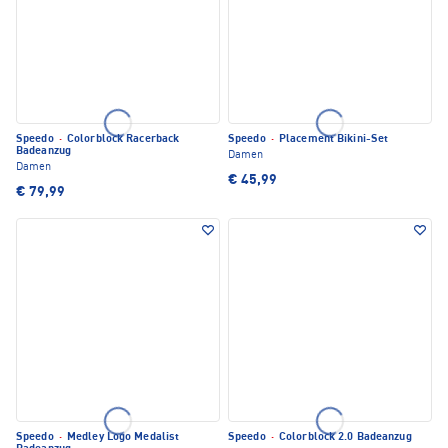
Speedo
·
Colorblock Racerback
Speedo
·
Placement Bikini-Set
Badeanzug
Damen
Damen
€ 45,99
€ 79,99
Speedo
·
Medley Logo Medalist
Speedo
·
Colorblock 2.0 Badeanzug