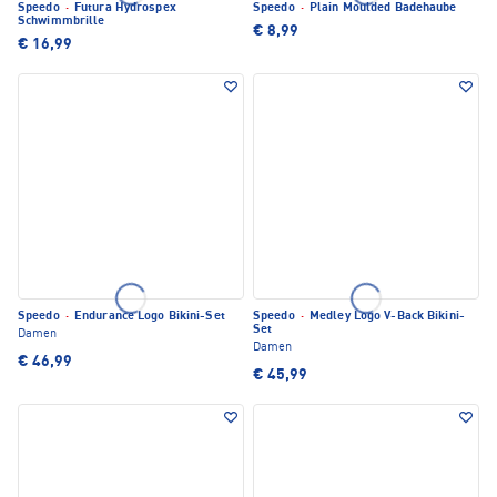
Speedo
·
Futura Hydrospex
Speedo
·
Plain Moulded Badehaube
Schwimmbrille
€ 8,99
€ 16,99
Speedo
·
Endurance Logo Bikini-Set
Speedo
·
Medley Logo V-Back Bikini-
Set
Damen
Damen
€ 46,99
€ 45,99