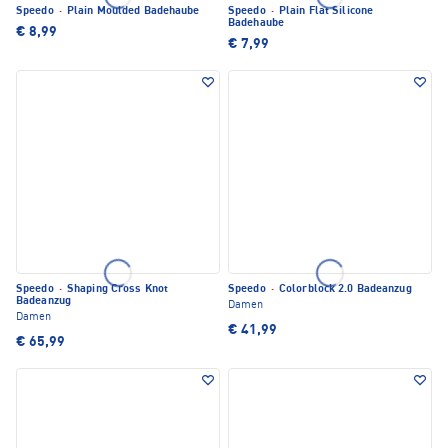
Speedo
·
Plain Moulded Badehaube
Speedo
·
Plain Flat Silicone
Badehaube
€ 8,99
€ 7,99
Speedo
·
Shaping Cross Knot
Speedo
·
Colorblock 2.0 Badeanzug
Badeanzug
Damen
Damen
€ 41,99
€ 65,99