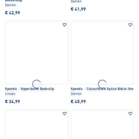
Badeanzug
Damen
Damen
€ 41,99
€ 42,99
Speedo
·
Hyperboom Badeslip
Speedo
·
Colourblock Splice Bikini-Set
Unisex
Damen
€ 34,99
€ 45,99