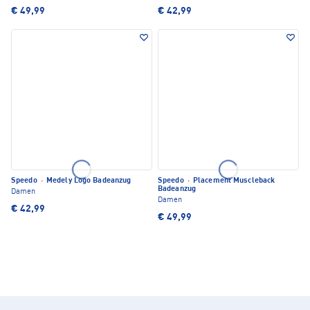
€ 49,99
€ 42,99
Speedo
·
Medely Logo Badeanzug
Speedo
·
Placement Muscleback
Badeanzug
Damen
Damen
€ 42,99
€ 49,99