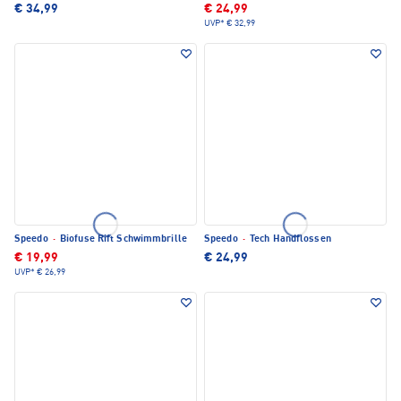
€ 34,99
€ 24,99
UVP*
€ 32,99
Speedo
·
Biofuse Rift Schwimmbrille
Speedo
·
Tech Handflossen
€ 19,99
€ 24,99
UVP*
€ 26,99