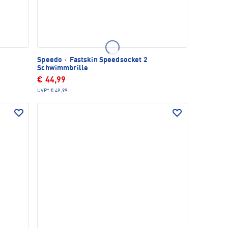
Speedo
·
Fastskin Speedsocket 2
Schwimmbrille
€ 44,99
UVP*
€ 49,99