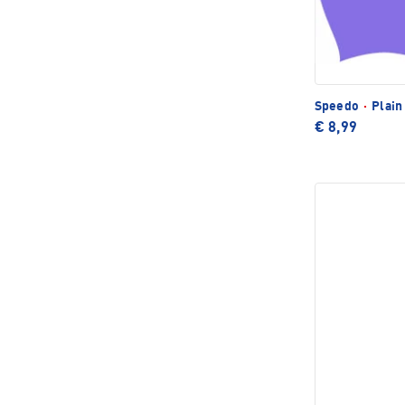
Speedo
·
Plain
€ 8,99