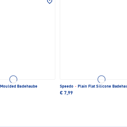
 Moulded Badehaube
Speedo
·
Plain Flat Silicone Badeha
€ 7,99