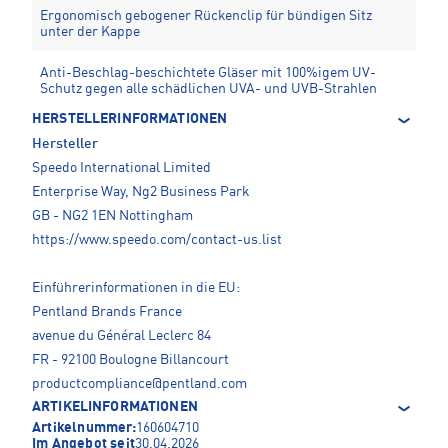
Ergonomisch gebogener Rückenclip für bündigen Sitz
unter der Kappe
Anti-Beschlag-beschichtete Gläser mit 100%igem UV-
Schutz gegen alle schädlichen UVA- und UVB-Strahlen
HERSTELLERINFORMATIONEN
Hersteller
Speedo International Limited
Enterprise Way, Ng2 Business Park
GB - NG2 1EN Nottingham
https://www.speedo.com/contact-us.list
Einführerinformationen in die EU:
Pentland Brands France
avenue du Général Leclerc 84
FR - 92100 Boulogne Billancourt
productcompliance@pentland.com
ARTIKELINFORMATIONEN
Artikelnummer:
160604710
Im Angebot seit
30.04.2026