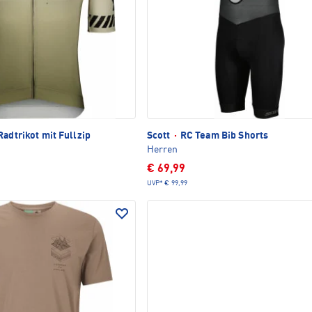
adtrikot mit Fullzip
Scott
·
RC Team Bib Shorts
Herren
€ 69,99
UVP*
€ 99,99