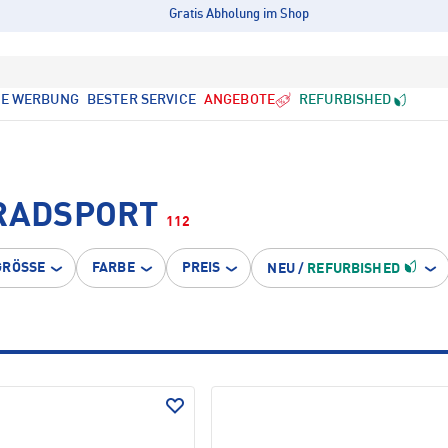
Gratis Abholung im Shop
LE WERBUNG
BESTER SERVICE
ANGEBOTE
REFURBISHED
 RADSPORT
112
GRÖSSE
FARBE
PREIS
NEU
/
REFURBISHED