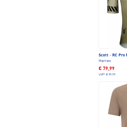
Scott
·
RC Pro R
Herren
€ 79,99
UVP*
€ 99,99