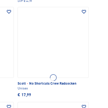
UVP*
€ 44,99
Scott
·
No Shortcuts Crew Radsocken
Unisex
€ 17,99