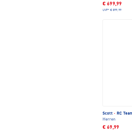
€ 699,99
UVP*
€ 899,99
Scott
·
RC Team
Herren
€ 69,99