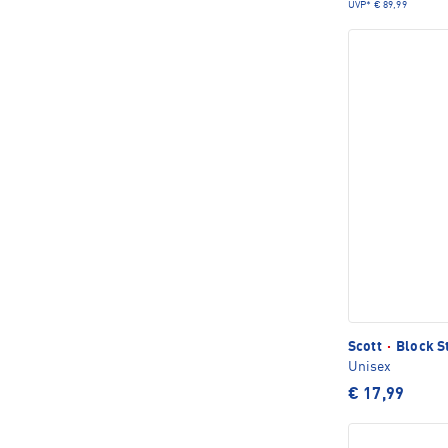
UVP*
€ 89,99
Scott
·
Block S
Unisex
€ 17,99