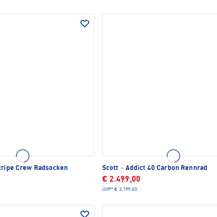
tripe Crew Radsocken
Scott
·
Addict 40 Carbon Rennrad
€ 2.499,00
UVP*
€ 3.199,00