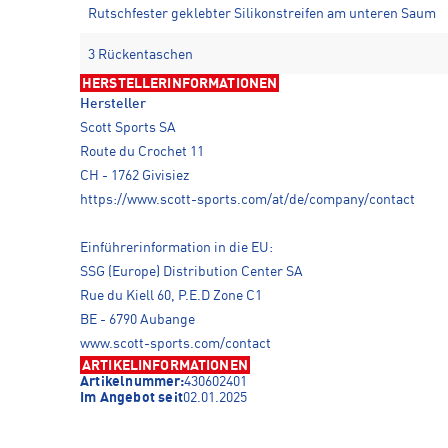
Rutschfester geklebter Silikonstreifen am unteren Saum
3 Rückentaschen
HERSTELLERINFORMATIONEN
Hersteller
Scott Sports SA
Route du Crochet 11
CH - 1762 Givisiez
https://www.scott-sports.com/at/de/company/contact
Einführerinformation in die EU:
SSG (Europe) Distribution Center SA
Rue du Kiell 60, P.E.D Zone C1
BE - 6790 Aubange
www.scott-sports.com/contact
ARTIKELINFORMATIONEN
Artikelnummer:
430602401
Im Angebot seit
02.01.2025