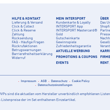
HILFE & KONTAKT
MEIN INTERSPORT
ÜBER
Lieferung & Versand
Kundenkarte & Loyalty
Das U
Click & Collect
INTERSPORT App
Shopf
Click & Reserve
INTERSPORT Mastercard®
Partn
Zahlung
Gold
Press
Rücksendung
Gutscheinkarte
Nachha
FAQ - Häufige Fragen
Gewinnspiele
Gesell
Rückrufaktionen
Zufriedenheitsgarantie
Veran
Betrugswarnungen
AKTUELLE WERBUNG
KARRI
Barrierefreiheitserklärung
PROMOTIONS & COUPONS
FIRM
Widerruf
EVENTS
RENT 
Impressum
AGB
Datenschutz
Cookie Policy
Datenschutzeinstellungen
Ps sind die aktuellen vom Hersteller unverbindlich empfohlenen Listen
istenpreise der im Set enthaltenen Einzelartikel.