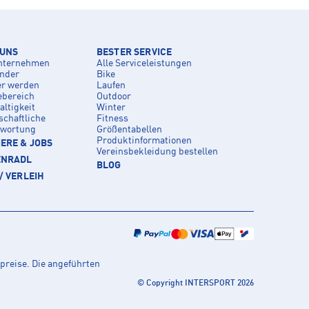
 UNS
BESTER SERVICE
nternehmen
Alle Serviceleistungen
inder
Bike
er werden
Laufen
ebereich
Outdoor
ltigkeit
Winter
schaftliche
Fitness
twortung
Größentabellen
Produktinformationen
ERE & JOBS
Vereinsbekleidung bestellen
ENRADL
BLOG
/ VERLEIH
preise. Die angeführten
© Copyright INTERSPORT 2026