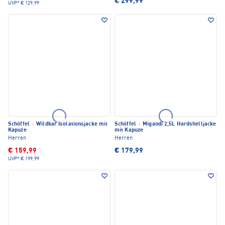
€ 299,99
UVP*
€ 129,99
Schöffel
·
Wildkar Isolationsjacke mit
Schöffel
·
Migandi 2,5L Hardshelljacke
Kapuze
mit Kapuze
Herren
Herren
€ 159,99
€ 179,99
UVP*
€ 199,99