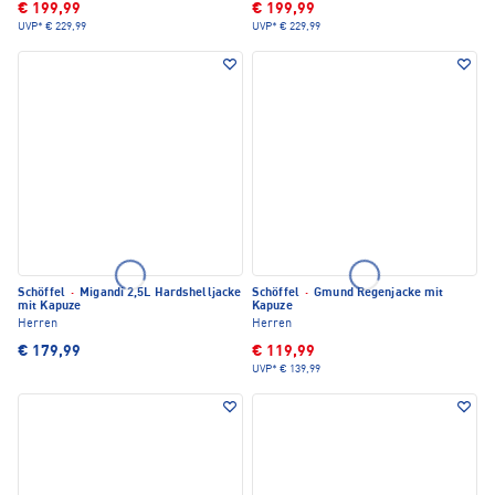
€ 199,99
€ 199,99
UVP*
€ 229,99
UVP*
€ 229,99
Schöffel
·
Migandi 2,5L Hardshelljacke
Schöffel
·
Gmund Regenjacke mit
mit Kapuze
Kapuze
Herren
Herren
€ 179,99
€ 119,99
UVP*
€ 139,99