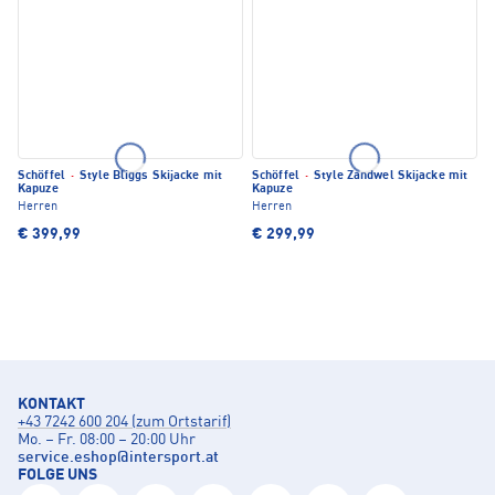
Schöffel
·
Style Bliggs Skijacke mit
Schöffel
·
Style Zandwel Skijacke mit
Kapuze
Kapuze
Herren
Herren
€ 399,99
€ 299,99
KONTAKT
+43 7242 600 204 (zum Ortstarif)
Mo. – Fr. 08:00 – 20:00 Uhr
service.eshop
@
intersport.at
FOLGE UNS