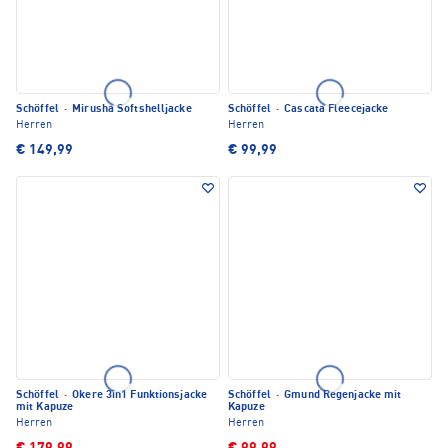
Schöffel
·
Mirusha Softshelljacke
Schöffel
·
Cascata Fleecejacke
Herren
Herren
€ 149,99
€ 99,99
Schöffel
·
Okere 3in1 Funktionsjacke
Schöffel
·
Gmund Regenjacke mit
mit Kapuze
Kapuze
Herren
Herren