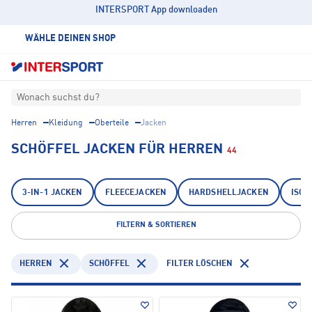
INTERSPORT App downloaden
WÄHLE DEINEN SHOP
Wonach suchst du?
Herren
Kleidung
Oberteile
Jacken
SCHÖFFEL JACKEN FÜR HERREN
44
3-IN-1 JACKEN
FLEECEJACKEN
HARDSHELLJACKEN
ISOL
FILTERN & SORTIEREN
HERREN
SCHÖFFEL
FILTER LÖSCHEN