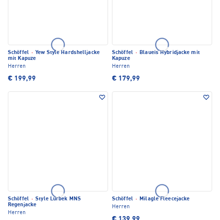
Schöffel
·
Yew Style Hardshelljacke
Schöffel
·
Blaueis Hybridjacke mit
mit Kapuze
Kapuze
Herren
Herren
€ 199,99
€ 179,99
Schöffel
·
Style Lurbek MNS
Schöffel
·
Milagle Fleecejacke
Regenjacke
Herren
Herren
€ 139,99