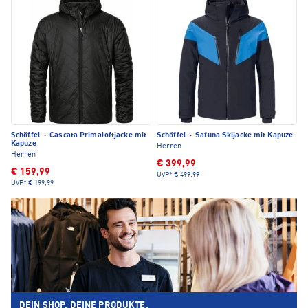
Schöffel
·
Cascata Primaloftjacke mit
Schöffel
·
Safuna Skijacke mit Kapuze
Kapuze
Herren
Herren
€ 399,99
€ 159,99
UVP*
€ 499,99
UVP*
€ 199,99
DEIN SHOP. DEINE PRODUKTE.