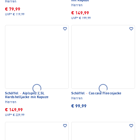
mit Kapuze
Herren
Herren
€ 79,99
€ 149,99
UVP*
€ 119,99
UVP*
€ 199,99
Schöffel
·
Aiplspitz 2,5L
Schöffel
·
Cascata Fleecejacke
Hardshelljacke mit Kapuze
Herren
Herren
€ 99,99
€ 149,99
UVP*
€ 229,99