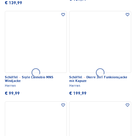
€ 139,99
Schöffel
·
Style Cannobio MNS
Schöffel
·
Okere 3in1 Funktionsjacke
Windjacke
mit Kapuze
Herren
Herren
€ 99,99
€ 199,99