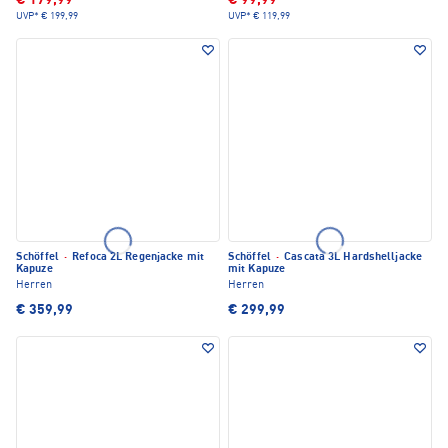
€ 179,99
€ 99,99
UVP*
€ 199,99
UVP*
€ 119,99
Schöffel
·
Refoca 2L Regenjacke mit
Schöffel
·
Cascata 3L Hardshelljacke
Kapuze
mit Kapuze
Herren
Herren
€ 359,99
€ 299,99