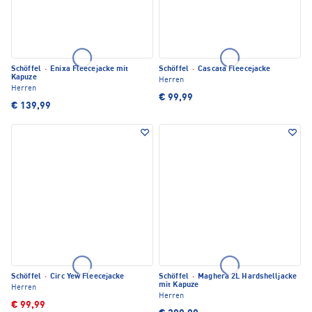
Schöffel
·
Enixa Fleecejacke mit
Schöffel
·
Cascata Fleecejacke
Kapuze
Herren
Herren
€ 99,99
€ 139,99
Schöffel
·
Circ Yew Fleecejacke
Schöffel
·
Maghera 2L Hardshelljacke
mit Kapuze
Herren
Herren
€ 99,99