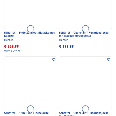
Schöffel
·
Style Zandwel Skijacke mit
Schöffel
·
Okere 3in1 Funktionsjacke
Kapuze
mit Kapuze kurzgestellt
Herren
Herren
€ 239,99
€ 199,99
UVP*
€ 299,99
Schöffel
·
Style Pine Fleecejacke
Schöffel
·
Okere 3in1 Funktionsjacke