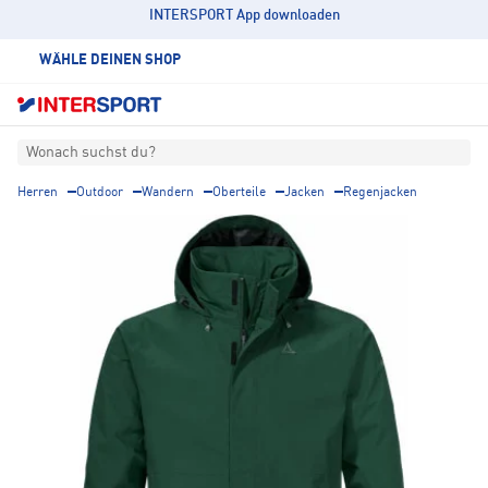
INTERSPORT App downloaden
WÄHLE DEINEN SHOP
Wonach suchst du?
Herren
Outdoor
Wandern
Oberteile
Jacken
Regenjacken