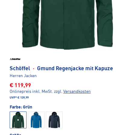
Schöffel
·
Gmund Regenjacke mit Kapuze
Herren Jacken
€ 119,99
Onlinepreis inkl. MwSt.
zzgl.
Versandkosten
UVP*
€ 139,99
Farbe:
Grün