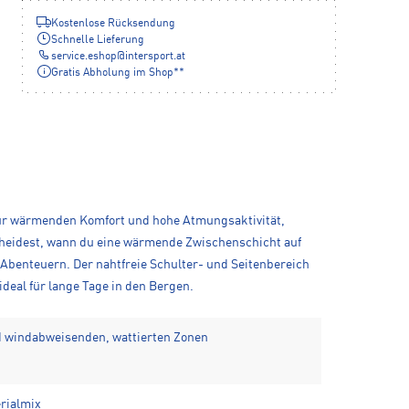
Kostenlose Rücksendung
Schnelle Lieferung
service.eshop
@
intersport.at
Gratis Abholung im Shop**
t für wärmenden Komfort und hohe Atmungsaktivität,
scheidest, wann du eine wärmende Zwischenschicht auf
 Abenteuern. Der nahtfreie Schulter- und Seitenbereich
eal für lange Tage in den Bergen.
d windabweisenden, wattierten Zonen
rialmix