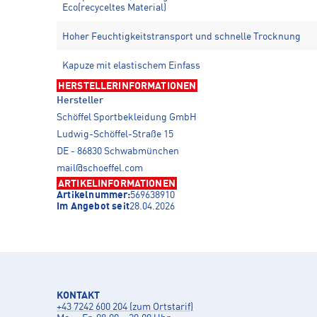
Eco(recyceltes Material)
Hoher Feuchtigkeitstransport und schnelle Trocknung
Kapuze mit elastischem Einfass
HERSTELLERINFORMATIONEN
Hersteller
Schöffel Sportbekleidung GmbH
Ludwig-Schöffel-Straße 15
DE - 86830 Schwabmünchen
mail@schoeffel.com
ARTIKELINFORMATIONEN
Artikelnummer:
569638910
Im Angebot seit
28.04.2026
KONTAKT
+43 7242 600 204 (zum Ortstarif)