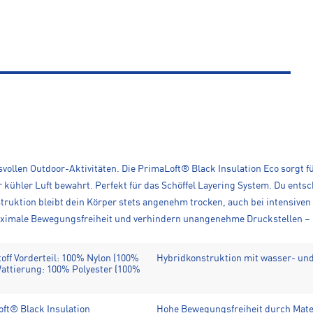
hsvollen Outdoor-Aktivitäten. Die PrimaLoft® Black Insulation Eco sorg
r kühler Luft bewahrt. Perfekt für das Schöffel Layering System. Du ent
truktion bleibt dein Körper stets angenehm trocken, auch bei intensiven
ximale Bewegungsfreiheit und verhindern unangenehme Druckstellen – id
toff Vorderteil: 100% Nylon (100%
Hybridkonstruktion mit wasser- un
 Wattierung: 100% Polyester (100%
t® Black Insulation
Hohe Bewegungsfreiheit durch Mate