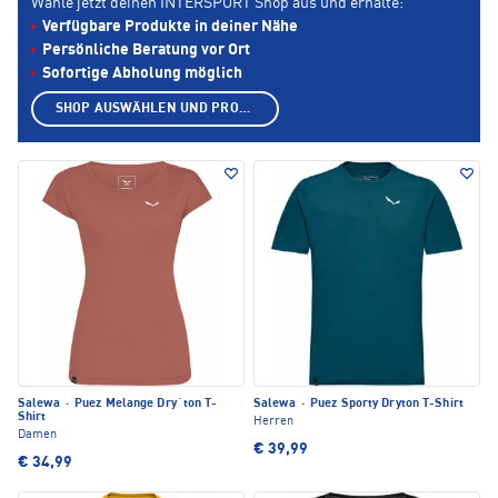
Wähle jetzt deinen INTERSPORT Shop aus und erhalte:
Verfügbare Produkte in deiner Nähe
Persönliche Beratung vor Ort
Sofortige Abholung möglich
SHOP AUSWÄHLEN UND PRODUKTE ANZEIGEN
Salewa
·
Puez Melange Dry´ton T-
Salewa
·
Puez Sporty Dryton T-Shirt
Shirt
Herren
Damen
€ 39,99
€ 34,99