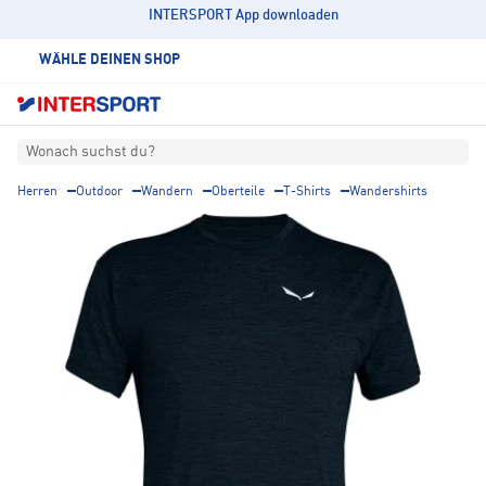
INTERSPORT App downloaden
WÄHLE DEINEN SHOP
Wonach suchst du?
Herren
Outdoor
Wandern
Oberteile
T-Shirts
Wandershirts