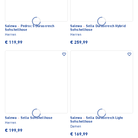
Salewa
·
Pedroc 5 Durastretch
Salewa
·
Sella Durastretch Hybrid
Softshellhose
Softshellhose
Herren
Herren
€ 119,99
€ 259,99
Salewa
·
Sella Softshellhose
Salewa
·
Sella Durastretch Light
Softshellhose
Herren
Damen
€ 199,99
€ 169,99