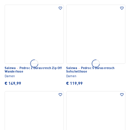
Salewa
·
Pedroc 2 Durastretch Zip Off
Salewa
·
Pedroc 5 Durastretsch
Wanderhose
Softshellhose
Damen
Damen
€ 149,99
€ 119,99