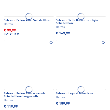
Salewa
·
Pedroc 4 Dst Softshellhose
Salewa
·
Sella Durastretch Light
Softshellhose
Herren
Herren
€ 99,99
€ 169,99
UVP*
€ 119,99
Salewa
·
Pedroc 5 Durastretsch
Salewa
·
Lagorai Tourenhose
Softshellhose langgestellt
Herren
Herren
€ 189,99
€ 119,99