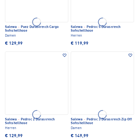
Salewa
·
Puez Durastretch Cargo
Salewa
·
Pedroc 5 Durastretch
Softshellhose
Softshellhose
Damen
Herren
€ 129,99
€ 119,99
Salewa
·
Pedroc 2 Durastretch
Salewa
·
Pedroc 3 Durastretch Zip Off
Softshellhose
Softshellhose
Herren
Damen
€ 129,99
€ 149,99