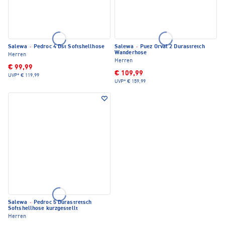
Salewa
·
Pedroc 4 Dst Softshellhose
Salewa
·
Puez Orval 2 Durastretch
Wanderhose
Herren
Herren
€ 99,99
€ 109,99
UVP*
€ 119,99
UVP*
€ 159,99
Salewa
·
Pedroc 5 Durastretsch
Softshellhose kurzgestellt
Herren