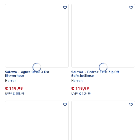
Salewa
·
Agner Orval 3 Dst
Salewa
·
Pedroc 2 Dst Zip Off
Kletterhose
Softshellhose
Herren
Herren
€ 119,99
€ 119,99
UVP*
€ 159,99
UVP*
€ 149,99