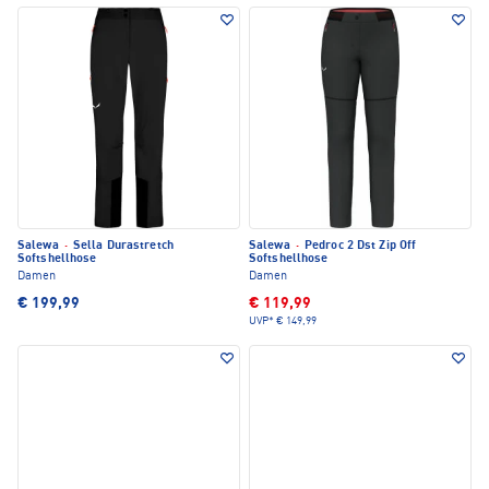
Salewa
·
Sella Durastretch
Salewa
·
Pedroc 2 Dst Zip Off
Softshellhose
Softshellhose
Damen
Damen
€ 199,99
€ 119,99
UVP*
€ 149,99