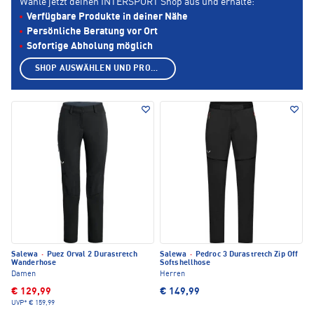
Wähle jetzt deinen INTERSPORT Shop aus und erhalte:
Verfügbare Produkte in deiner Nähe
Persönliche Beratung vor Ort
Sofortige Abholung möglich
SHOP AUSWÄHLEN UND PRODUKTE ANZEIGEN
Salewa
·
Puez Orval 2 Durastretch
Salewa
·
Pedroc 3 Durastretch Zip Off
Wanderhose
Softshellhose
Damen
Herren
€ 129,99
€ 149,99
UVP*
€ 159,99