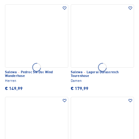
Salewa
·
Pedroc Sw Dst Wind
Salewa
·
Lagorai Durastretch
Wanderhose
Tourenhose
Herren
Damen
€ 149,99
€ 179,99