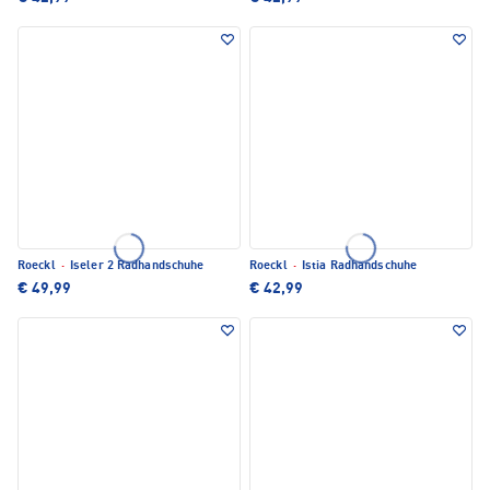
Roeckl
·
Iseler 2 Radhandschuhe
Roeckl
·
Istia Radhandschuhe
€ 49,99
€ 42,99