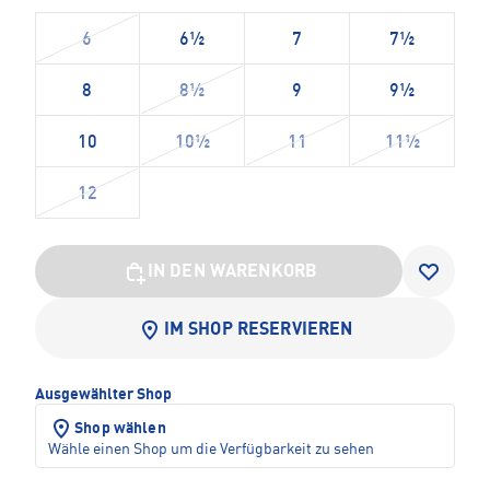
6
6½
7
7½
8
8½
9
9½
10
10½
11
11½
12
IN DEN WARENKORB
IM SHOP RESERVIEREN
Ausgewählter Shop
Shop wählen
Wähle einen Shop um die Verfügbarkeit zu sehen