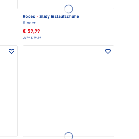
Roces
·
Slidy Eislaufschuhe
Kinder
€ 59,99
UVP*
€ 79,99