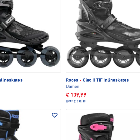
nlineskates
Roces
·
Ciao II TIF Inlineskates
Damen
€ 139,99
UVP*
€ 199,99