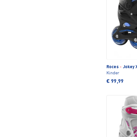
Roces
·
Jokey X
Kinder
€ 99,99