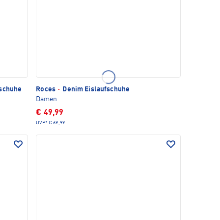
fschuhe
Roces
·
Denim Eislaufschuhe
Damen
€ 49,99
UVP*
€ 69,99