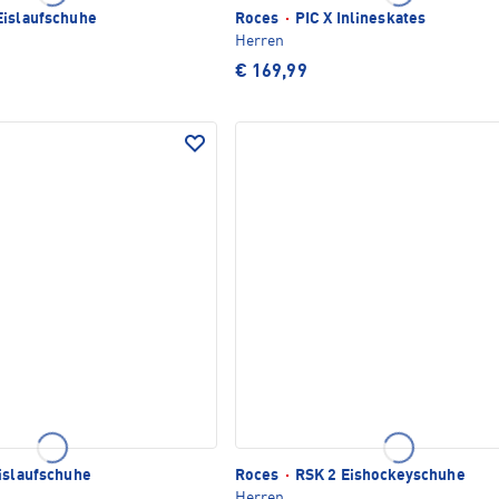
Eislaufschuhe
Roces
·
PIC X Inlineskates
Herren
€ 169,99
islaufschuhe
Roces
·
RSK 2 Eishockeyschuhe
Herren