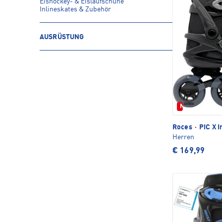
Eishockey- & Eislaufschuhe
Inlineskates & Zubehör
AUSRÜSTUNG
Neu
Roces
·
PIC X I
Herren
€ 169,99