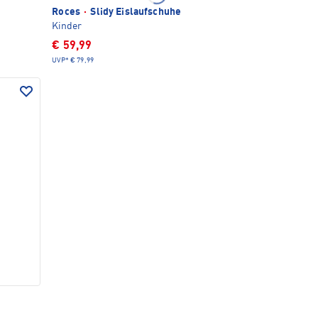
Roces
·
Slidy Eislaufschuhe
Kinder
€ 59,99
UVP*
€ 79,99