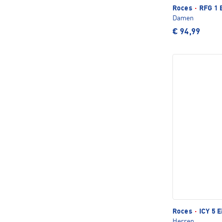
Roces
·
RFG 1 
Damen
€ 94,99
Roces
·
ICY 5 E
Herren