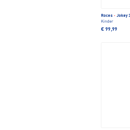
Roces
·
Jokey 3
Kinder
€ 99,99