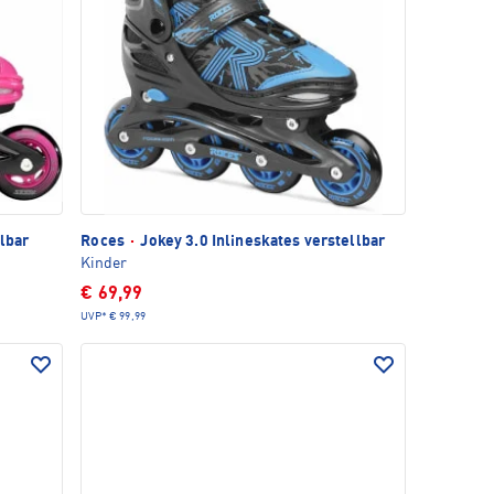
lbar
Roces
·
Jokey 3.0 Inlineskates verstellbar
Kinder
€ 69,99
UVP*
€ 99,99