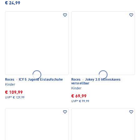
€ 24,99
Roces
·
ICY 5 Jugend Eislaufschuhe
Roces
·
Jokey 3.0 Inlineskates
verstellbar
Kinder
Kinder
€ 109,99
€ 69,99
UVP*
€ 129,99
UVP*
€ 99,99