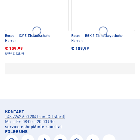
Roces
·
ICY 5 Eislaufschuhe
Roces
·
RSK 2 Eishockeyschuhe
Herren
Herren
€ 109,99
€ 109,99
UVP*
€ 129,99
KONTAKT
+43 7242 600 204 (zum Ortstarif)
Mo. – Fr. 08:00 – 20:00 Uhr
service.eshop
@
intersport.at
FOLGE UNS