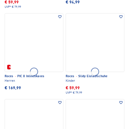
€ 59,99
€ 94,99
UVP*
€ 79,99
Neu
Roces
·
PIC X Inlineskates
Roces
·
Slidy Eislaufschuhe
Herren
Kinder
€ 169,99
€ 59,99
UVP*
€ 79,99