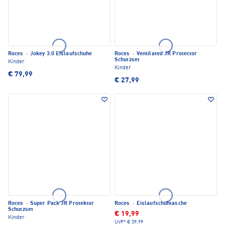
Roces
·
Jokey 3.0 Eislaufschuhe
Roces
·
Ventilated JR Protector
Schutzset
Kinder
Kinder
€ 79,99
€ 27,99
Roces
·
Super Pack JR Protektor
Roces
·
Eislaufschuhtasche
Schutzset
€ 19,99
Kinder
UVP*
€ 39,99