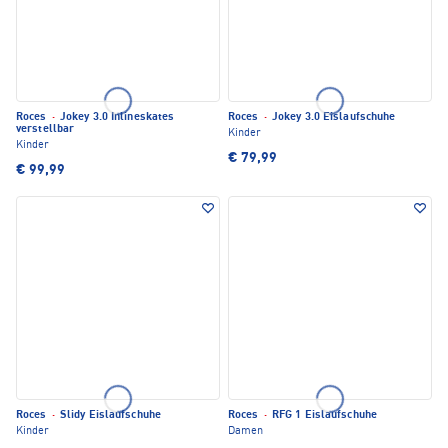
Roces
·
Jokey 3.0 Inlineskates
Roces
·
Jokey 3.0 Eislaufschuhe
verstellbar
Kinder
Kinder
€ 79,99
€ 99,99
Roces
·
Slidy Eislaufschuhe
Roces
·
RFG 1 Eislaufschuhe
Kinder
Damen