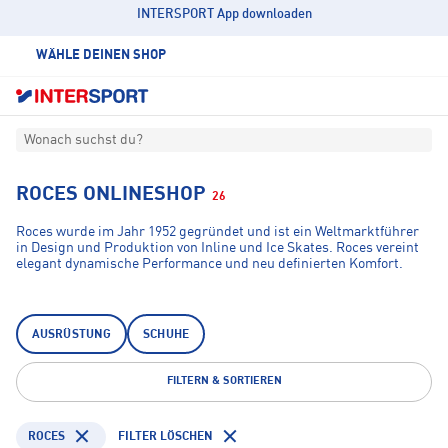
INTERSPORT App downloaden
WÄHLE DEINEN SHOP
Wonach suchst du?
ROCES ONLINESHOP
26
Roces wurde im Jahr 1952 gegründet und ist ein Weltmarktführer
in Design und Produktion von Inline und Ice Skates. Roces vereint
elegant dynamische Performance und neu definierten Komfort.
Roces hat viele Jahre Erfahrung, die keine andere Marke vorweisen
kann. Aufgrund dieser Erfahrung wird jedes Modell speziell für die
Anforderungen des Skaters entwickelt. Verwendet werden nur
beste Materialien und Komponenten. Roces vermittelt Sicherheit,
AUSRÜSTUNG
SCHUHE
Verlässlichkeit, Komfort und Performance.
FILTERN & SORTIEREN
ROCES
FILTER LÖSCHEN