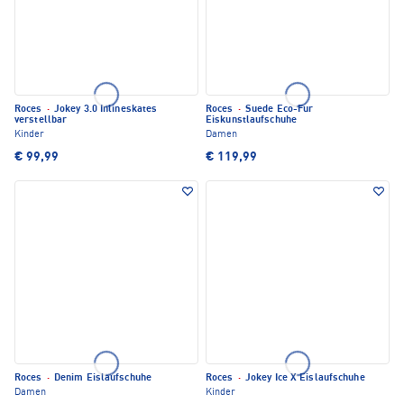
Roces
·
Jokey 3.0 Inlineskates
Roces
·
Suede Eco-Fur
verstellbar
Eiskunstlaufschuhe
Kinder
Damen
€ 99,99
€ 119,99
Roces
·
Denim Eislaufschuhe
Roces
·
Jokey Ice X Eislaufschuhe
Damen
Kinder