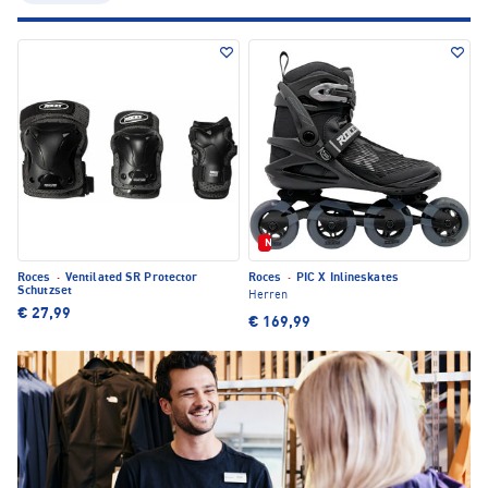
Neu
Roces
·
Ventilated SR Protector
Roces
·
PIC X Inlineskates
Schutzset
Herren
€ 27,99
€ 169,99