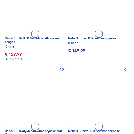
Rehall
·
Daff-R Snowboardhose mit
Rehall
·
Liv-R Snowboardjacke
Träger
Kinder
Kinder
€ 149,99
€ 129,99
UVP*
€ 159,99
Rehall
·
Nady-R Snowboardjacke mit
Rehall
·
Wyatt-R Snowboardhose