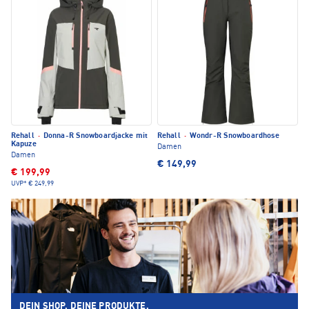
Rehall
·
Donna-R Snowboardjacke mit
Rehall
·
Wondr-R Snowboardhose
Kapuze
Damen
Damen
€ 149,99
€ 199,99
UVP*
€ 249,99
DEIN SHOP. DEINE PRODUKTE.