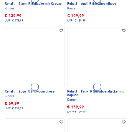
Rehall
·
Elton-R Skijacke mit Kapuze
Rehall
·
Andi-R Snowboardhose
Kinder
Kinder
€ 139,99
€ 109,99
UVP*
€ 179,99
UVP*
€ 139,99
Rehall
·
Edge-R Snowboardhose
Rehall
·
Felix-R Snowboardjacke mit
Kapuze
Kinder
Damen
€ 69,99
€ 159,99
UVP*
€ 139,99
UVP*
€ 199,99