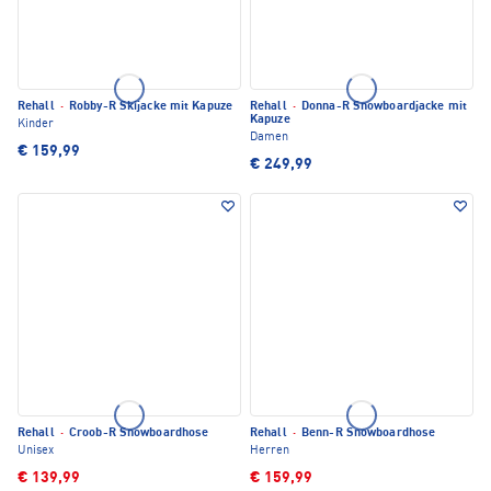
Rehall
·
Robby-R Skijacke mit Kapuze
Rehall
·
Donna-R Snowboardjacke mit
Kapuze
Kinder
Damen
€ 159,99
€ 249,99
Rehall
·
Croob-R Snowboardhose
Rehall
·
Benn-R Snowboardhose
Unisex
Herren
€ 139,99
€ 159,99