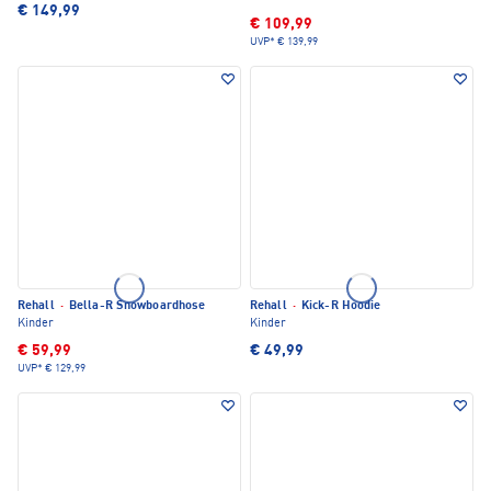
€ 149,99
€ 109,99
UVP*
€ 139,99
Rehall
·
Bella-R Snowboardhose
Rehall
·
Kick-R Hoodie
Kinder
Kinder
€ 59,99
€ 49,99
UVP*
€ 129,99