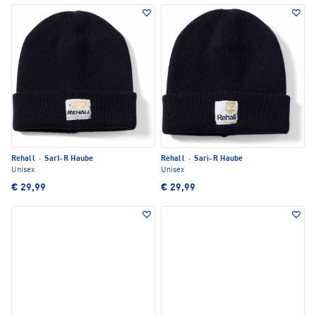
Rehall
·
SarI-R Haube
Rehall
·
Sari-R Haube
Unisex
Unisex
€ 29,99
€ 29,99