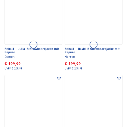
Rehall
·
Julia-R Snowboardjacke mit
Rehall
·
David-R Snowboardjacke mit
Kapuze
Kapuze
Damen
Herren
€ 199,99
€ 199,99
UVP*
€ 249,99
UVP*
€ 249,99