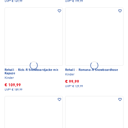
UVP*
€ 169,99
UVP*
€ 199,99
Rehall
·
Rick-R Snowboardjacke mit
Rehall
·
Romana-R Snowboardhose
Kapuze
Kinder
Kinder
€ 99,99
€ 109,99
UVP*
€ 129,99
UVP*
€ 189,99