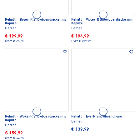
Rehall
·
Botev-R Snowboardjacke mit
Rehall
·
Violet-R Snowboardjacke mit
Kapuze
Kapuze
Herren
Damen
€ 199,99
€ 194,99
UVP*
€ 299,99
UVP*
€ 239,99
Rehall
·
Woke-R Snowboardjacke mit
Rehall
·
Eva-R Snowboardhose
Kapuze
Damen
Herren
€ 139,99
€ 159,99
UVP*
€ 249,99