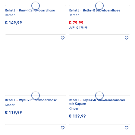
Rehall
·
Katy-R Snowboardhose
Rehall
·
Bella-R Snowboardhose
Damen
Damen
€ 149,99
€ 79,99
UVP*
€ 179,99
Rehall
·
Wyatt-R Snowboardhose
Rehall
·
Taylor-R Snowboardanorak
mit Kapuze
Kinder
Kinder
€ 119,99
€ 139,99