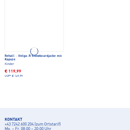
Rehall
·
Helga-R Snowboardjacke mit
Kapuze
Kinder
€ 119,99
UVP*
€ 149,99
KONTAKT
+43 7242 600 204 (zum Ortstarif)
Mo. – Fr. 08:00 – 20:00 Uhr