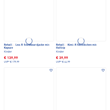
Rehall
·
Lea-R Snowboardjacke mit
Rehall
·
Kimi-R Skileibchen mit
Kapuze
Halfzip
Kinder
Kinder
€ 139,99
€ 39,99
UVP*
€ 179,99
UVP*
€ 44,99