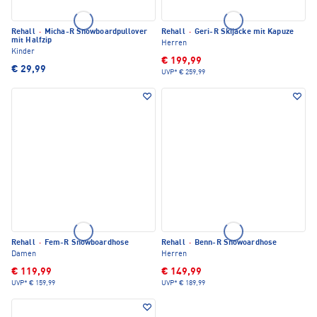
Rehall
·
Micha-R Snowboardpullover
Rehall
·
Geri-R Skijacke mit Kapuze
mit Halfzip
Herren
Kinder
€ 199,99
€ 29,99
UVP*
€ 259,99
Rehall
·
Fem-R Snowboardhose
Rehall
·
Benn-R Snowoardhose
Damen
Herren
€ 119,99
€ 149,99
UVP*
€ 159,99
UVP*
€ 189,99