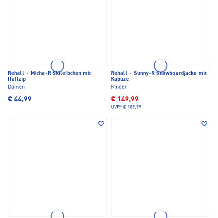
Rehall
·
Micha-R Skileibchen mit
Rehall
·
Sunny-R Snowboardjacke mit
Halfzip
Kapuze
Damen
Kinder
€ 44,99
€ 149,99
UVP*
€ 189,99