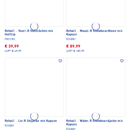
Rehall
·
Youri-R Skileibchen mit
Rehall
·
Mauzi-R Snowboardhose mit
Halfzip
Kapuze
Herren
Kinder
€ 39,99
€ 89,99
UVP*
€ 49,99
UVP*
€ 189,99
Rehall
·
Liv-R Skijacke mit Kapuze
Rehall
·
Wake-R Snowboardjacke mit
Kapuze
Kinder
Kinder