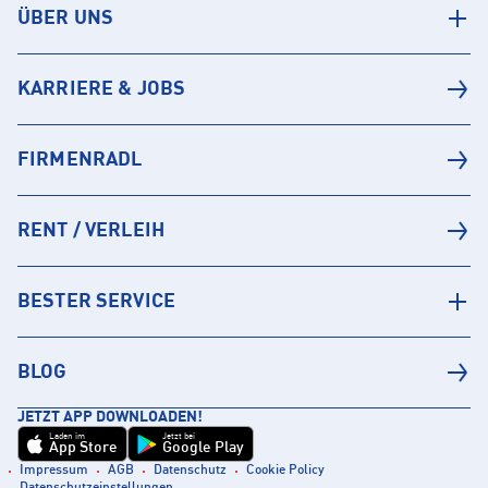
ÜBER UNS
KARRIERE & JOBS
FIRMENRADL
RENT / VERLEIH
BESTER SERVICE
BLOG
JETZT APP DOWNLOADEN!
Laden im
Jetzt bei
App Store
Google Play
Impressum
AGB
Datenschutz
Cookie Policy