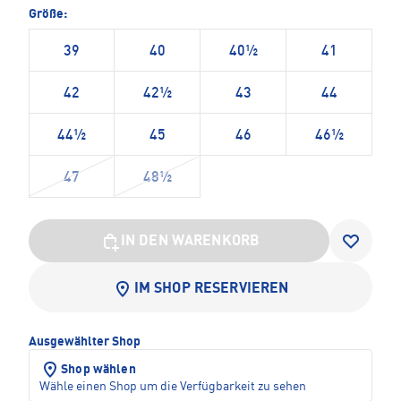
Größe:
39
40
40½
41
42
42½
43
44
44½
45
46
46½
47
48½
IN DEN WARENKORB
IM SHOP RESERVIEREN
Ausgewählter Shop
Shop wählen
Wähle einen Shop um die Verfügbarkeit zu sehen