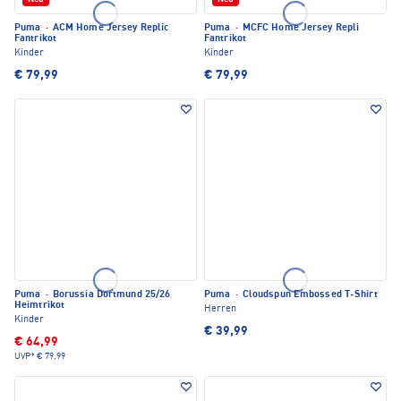
Puma
·
ACM Home Jersey Replic
Puma
·
MCFC Home Jersey Repli
Fantrikot
Fantrikot
Kinder
Kinder
€ 79,99
€ 79,99
Puma
·
Borussia Dortmund 25/26
Puma
·
Cloudspun Embossed T-Shirt
Heimtrikot
Herren
Kinder
€ 39,99
€ 64,99
UVP*
€ 79,99