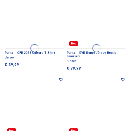
Neu
Puma
·
ÖFB 2026 Culture T-Shirt
Puma
·
BVB Home Jersey Replic
Fantrikot
Unisex
Kinder
€ 39,99
€ 79,99
Neu
Neu