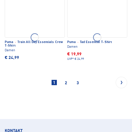
Puma
·
Train All Day Essentials Crew
Puma
·
Tad Essential T-Shirt
T-Shirt
Damen
Damen
€ 19,99
€ 24,99
UVP*
€ 24,99
1
2
3
KONTAKT