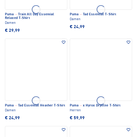
Puma
·
Train All Day Essential
Puma
·
Tad Essential T-Shirt
Relaxed T-Shirt
Damen
Damen
€ 24,99
€ 29,99
Puma
·
Tad Essential Heather T-Shirt
Puma
·
x Hyrox Dryelite T-Shirt
Damen
Herren
€ 24,99
€ 59,99