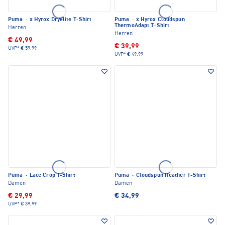
Puma
·
x Hyrox Dryelite T-Shirt
Puma
·
x Hyrox Cloudspun
ThermoAdapt T-Shirt
Herren
Herren
€ 49,99
€ 39,99
UVP*
€ 59,99
UVP*
€ 49,99
Puma
·
Lace Crop T-Shirt
Puma
·
Cloudspun Heather T-Shirt
Damen
Damen
€ 29,99
€ 34,99
UVP*
€ 39,99