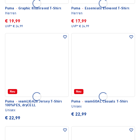
Puma
·
Graphic Illustrated T-Shirt
Puma
·
Essentials Elevated T-Shirt
Herren
Herren
€ 19,99
€ 17,99
UVP*
€ 24,99
UVP*
€ 24,99
Neu
Neu
Puma
·
teamLIGA26 Jersey T-Shirt
Puma
·
teamGOAL Casuals T-Shirt
100%PES, dryCELL
Unisex
Unisex
€ 22,99
€ 22,99