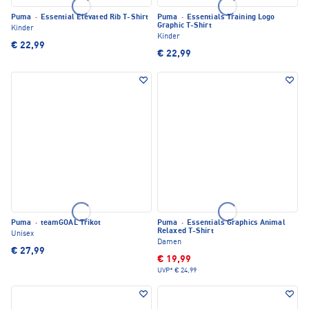
Puma
·
Essential Elevated Rib T-Shirt
Puma
·
Essentials Training Logo
Graphic T-Shirt
Kinder
Kinder
€ 22,99
€ 22,99
Puma
·
teamGOAL Trikot
Puma
·
Essentials Graphics Animal
Relaxed T-Shirt
Unisex
Damen
€ 27,99
€ 19,99
UVP*
€ 24,99