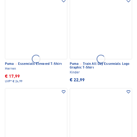
Puma
·
Essentials Elevated T-Shirt
Puma
·
Train All Day Essentials Logo
Graphic T-Shirt
Herren
Kinder
€ 17,99
€ 22,99
UVP*
€ 24,99