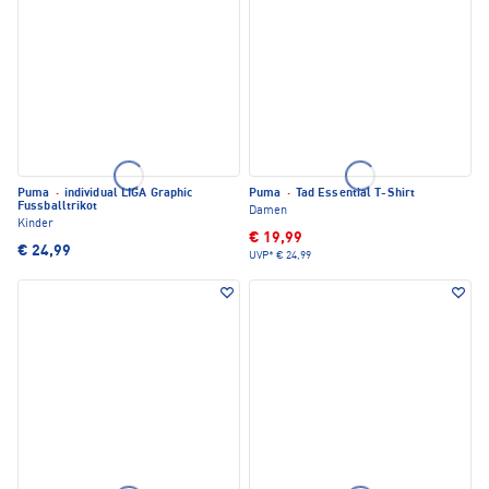
Puma
·
individual LIGA Graphic
Puma
·
Tad Essential T-Shirt
Fussballtrikot
Damen
Kinder
€ 19,99
€ 24,99
UVP*
€ 24,99