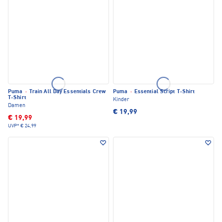
Puma
·
Train All Day Essentials Crew
Puma
·
Essential Script T-Shirt
T-Shirt
Kinder
Damen
€ 19,99
€ 19,99
UVP*
€ 24,99