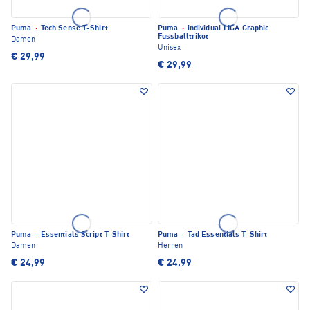
Puma
·
Tech Sense T-Shirt
Puma
·
individual LIGA Graphic
Fussballtrikot
Damen
Unisex
€ 29,99
€ 29,99
Puma
·
Essentials Script T-Shirt
Puma
·
Tad Essentials T-Shirt
Damen
Herren
€ 24,99
€ 24,99