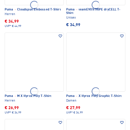
Puma
·
Cloudspun Embossed T-Shirt
Puma
·
teamEVOSTRIPE dryCELL T-
Shirt
Herren
Unisex
€ 34,99
€ 34,99
UVP*
€ 44,99
Puma
·
M X Hyrox Poly T-Shirt
Puma
·
X Hyrox Poly Graphic T-Shirt
Herren
Damen
€ 26,99
€ 27,99
UVP*
€ 34,99
UVP*
€ 34,99