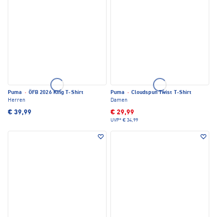
Puma
·
ÖFB 2026 King T-Shirt
Puma
·
Cloudspun Twist T-Shirt
Herren
Damen
€ 39,99
€ 29,99
UVP*
€ 34,99