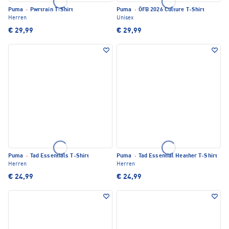
Puma
·
Pwrtrain T-Shirt
Puma
·
ÖFB 2026 Culture T-Shirt
Herren
Unisex
€ 29,99
€ 29,99
Puma
·
Tad Essentials T-Shirt
Puma
·
Tad Essential Heather T-Shirt
Herren
Herren
€ 24,99
€ 24,99