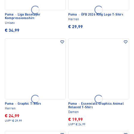
Puma
·
Liga Baselayer
Puma
·
ÖFB 2026 King Logo T-Shirt
Kompressionsshirt
Herren
Unisex
€ 29,99
€ 34,99
Puma
·
Graphic T-Shirt
Puma
·
Essentials Graphics Animal
Relaxed T-Shirt
Herren
Damen
€ 24,99
€ 19,99
UVP*
€ 29,99
UVP*
€ 24,99