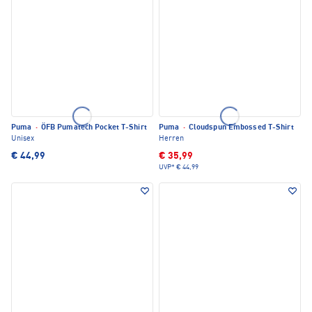
Puma
·
ÖFB Pumatech Pocket T-Shirt
Puma
·
Cloudspun Embossed T-Shirt
Unisex
Herren
€ 44,99
€ 35,99
UVP*
€ 44,99