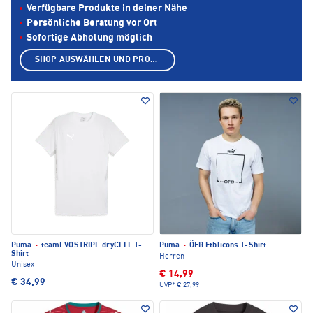
Verfügbare Produkte in deiner Nähe
Persönliche Beratung vor Ort
Sofortige Abholung möglich
SHOP AUSWÄHLEN UND PRODUKTE ANZEIGEN
Puma
·
teamEVOSTRIPE dryCELL T-
Puma
·
ÖFB Ftblicons T-Shirt
Shirt
Herren
Unisex
€ 14,99
€ 34,99
UVP*
€ 27,99