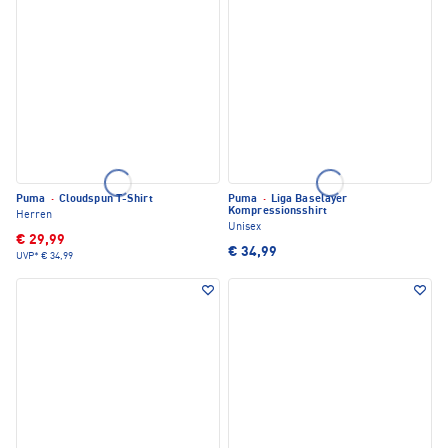
Puma
·
Cloudspun T-Shirt
Puma
·
Liga Baselayer
Kompressionsshirt
Herren
Unisex
€ 29,99
€ 34,99
UVP*
€ 34,99