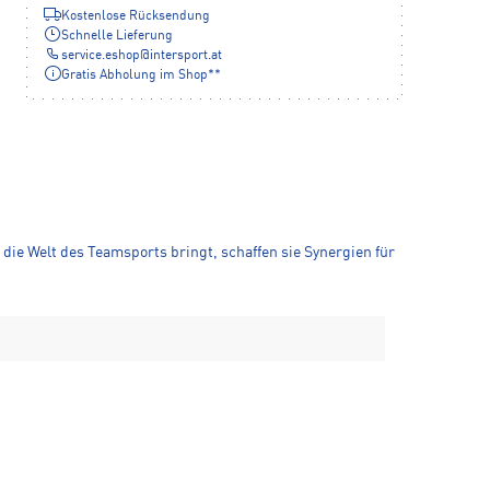
Kostenlose Rücksendung
Schnelle Lieferung
service.eshop
@
intersport.at
Gratis Abholung im Shop**
die Welt des Teamsports bringt, schaffen sie Synergien für