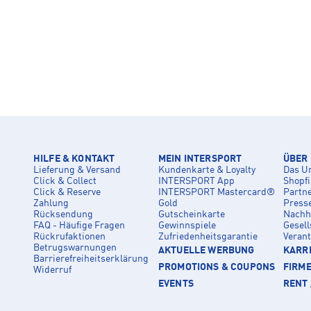
HILFE & KONTAKT
MEIN INTERSPORT
ÜBER
Lieferung & Versand
Kundenkarte & Loyalty
Das U
Click & Collect
INTERSPORT App
Shopf
Click & Reserve
INTERSPORT Mastercard®
Partn
Zahlung
Gold
Press
Rücksendung
Gutscheinkarte
Nachha
FAQ - Häufige Fragen
Gewinnspiele
Gesell
Rückrufaktionen
Zufriedenheitsgarantie
Veran
Betrugswarnungen
AKTUELLE WERBUNG
KARRI
Barrierefreiheitserklärung
PROMOTIONS & COUPONS
FIRM
Widerruf
EVENTS
RENT 