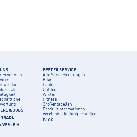
 UNS
BESTER SERVICE
nternehmen
Alle Serviceleistungen
inder
Bike
er werden
Laufen
ebereich
Outdoor
ltigkeit
Winter
schaftliche
Fitness
twortung
Größentabellen
Produktinformationen
ERE & JOBS
Vereinsbekleidung bestellen
ENRADL
BLOG
/ VERLEIH