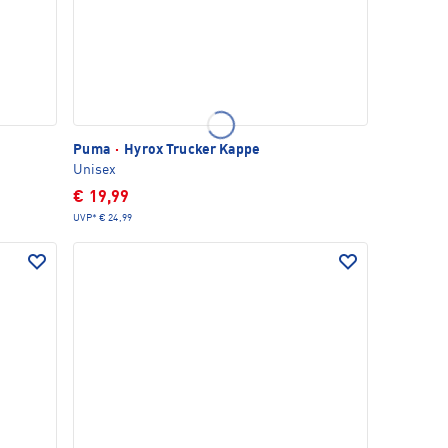
Puma
·
Hyrox Trucker Kappe
Unisex
€ 19,99
UVP*
€ 24,99