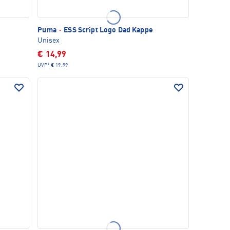
Puma
·
ESS Script Logo Dad Kappe
Unisex
€ 14,99
UVP*
€ 19,99