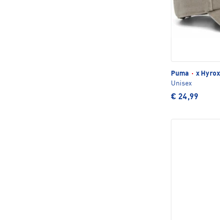
Puma
·
x Hyrox
Unisex
€ 24,99