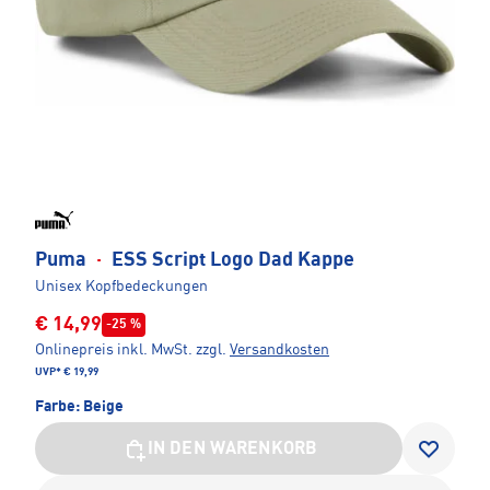
Puma
·
ESS Script Logo Dad Kappe
Unisex Kopfbedeckungen
€ 14,99
-25 %
Onlinepreis inkl. MwSt.
zzgl.
Versandkosten
UVP*
€ 19,99
Farbe:
Beige
IN DEN WARENKORB