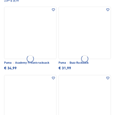
UVP*
€ 35,99
Puma
·
Academy Freizeitrucksack
Puma
·
Buzz Rucksack
€ 34,99
€ 31,99