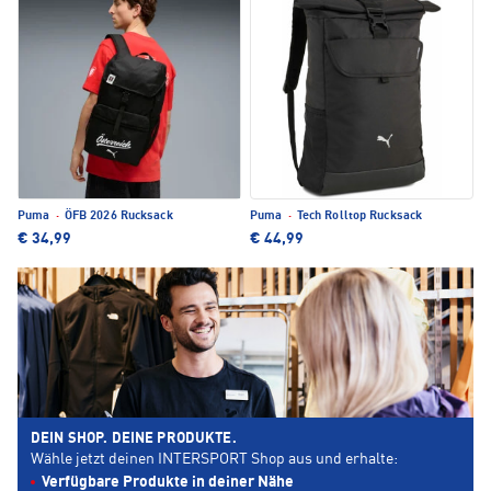
Puma
·
ÖFB 2026 Rucksack
Puma
·
Tech Rolltop Rucksack
€ 34,99
€ 44,99
DEIN SHOP. DEINE PRODUKTE.
Wähle jetzt deinen INTERSPORT Shop aus und erhalte:
Verfügbare Produkte in deiner Nähe