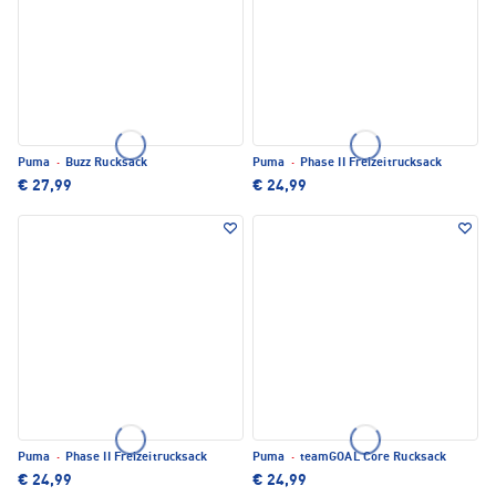
Puma
·
Buzz Rucksack
Puma
·
Phase II Freizeitrucksack
€ 27,99
€ 24,99
Puma
·
Phase II Freizeitrucksack
Puma
·
teamGOAL Core Rucksack
€ 24,99
€ 24,99