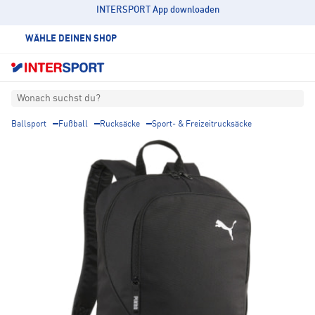
INTERSPORT App downloaden
WÄHLE DEINEN SHOP
Wonach suchst du?
Ballsport
Fußball
Rucksäcke
Sport- & Freizeitrucksäcke