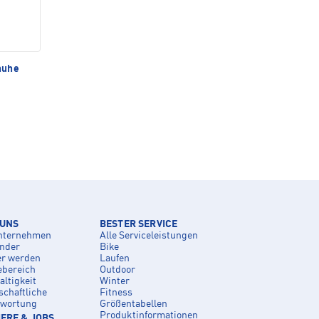
huhe
 UNS
BESTER SERVICE
nternehmen
Alle Serviceleistungen
inder
Bike
er werden
Laufen
ebereich
Outdoor
ltigkeit
Winter
schaftliche
Fitness
twortung
Größentabellen
Produktinformationen
ERE & JOBS