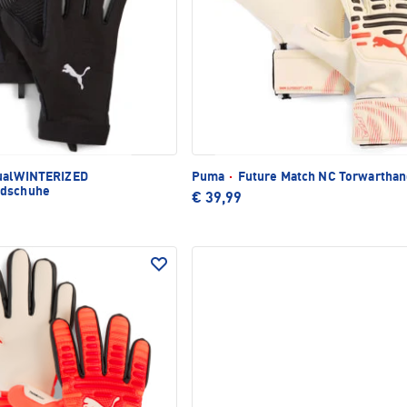
ualWINTERIZED
Puma
·
Future Match NC Torwartha
ndschuhe
€ 39,99