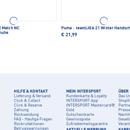
 Match NC
Puma
·
teamLIGA 21 Winter Handsc
huhe
€ 21,99
HILFE & KONTAKT
MEIN INTERSPORT
ÜBER
Lieferung & Versand
Kundenkarte & Loyalty
Das U
Click & Collect
INTERSPORT App
Shopf
Click & Reserve
INTERSPORT Mastercard®
Partn
Zahlung
Gold
Press
Rücksendung
Gutscheinkarte
Nachha
FAQ - Häufige Fragen
Gewinnspiele
Gesell
Rückrufaktionen
Zufriedenheitsgarantie
Veran
Betrugswarnungen
AKTUELLE WERBUNG
KARRI