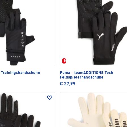
Neu
 Trainingshandschuhe
Puma
·
teamADDITIONS Tech
Feldspielerhandschuhe
€ 27,99