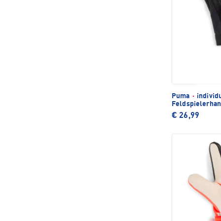
Puma
·
individ
Feldspielerha
€ 26,99