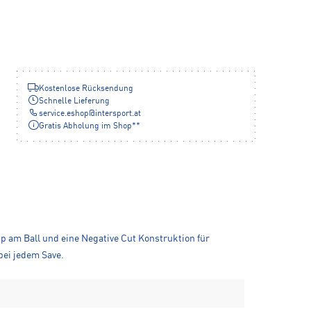
Kostenlose Rücksendung
Schnelle Lieferung
service.eshop
@
intersport.at
Gratis Abholung im Shop**
 am Ball und eine Negative Cut Konstruktion für
bei jedem Save.