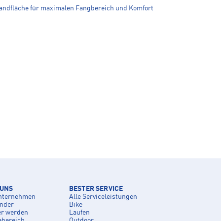
andfläche für maximalen Fangbereich und Komfort
 UNS
BESTER SERVICE
nternehmen
Alle Serviceleistungen
inder
Bike
er werden
Laufen
ebereich
Outdoor