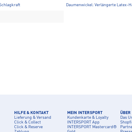
Schlagkraft
Daumenwickel: Verlängerte Latex-H
HILFE & KONTAKT
MEIN INTERSPORT
ÜBER
Lieferung & Versand
Kundenkarte & Loyalty
Das U
Click & Collect
INTERSPORT App
Shopf
Click & Reserve
INTERSPORT Mastercard®
Partn
Zahlung
Gold
Press