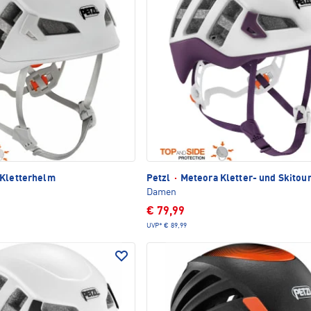
Kletterhelm
Petzl
·
Meteora Kletter- und Skito
Damen
€ 79,99
UVP*
€ 89,99