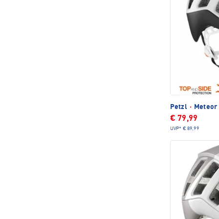
Petzl
·
Meteor 
€ 79,99
UVP*
€ 89,99