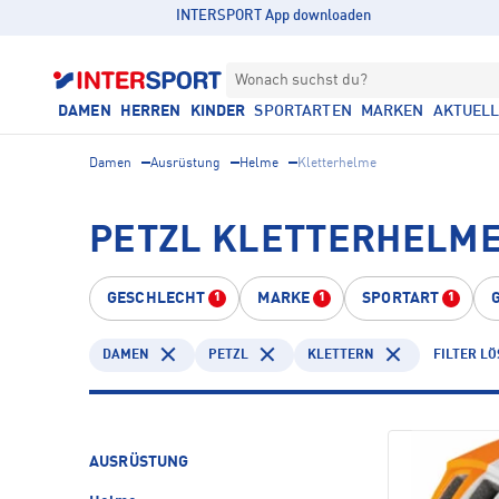
INTERSPORT App downloaden
Wonach suchst du?
DAMEN
HERREN
KINDER
SPORTARTEN
MARKEN
AKTUEL
Damen
Ausrüstung
Helme
Kletterhelme
PETZL KLETTERHELME
GESCHLECHT
MARKE
SPORTART
1
1
1
DAMEN
PETZL
KLETTERN
FILTER L
AUSRÜSTUNG