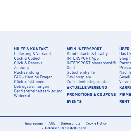
HILFE & KONTAKT
MEIN INTERSPORT
ÜBER
Lieferung & Versand
Kundenkarte & Loyalty
Das U
Click & Collect
INTERSPORT App
Shopf
Click & Reserve
INTERSPORT Mastercard®
Partn
Zahlung
Gold
Press
Rücksendung
Gutscheinkarte
Nachha
FAQ - Häufige Fragen
Gewinnspiele
Gesell
Rückrufaktionen
Zufriedenheitsgarantie
Veran
Betrugswarnungen
AKTUELLE WERBUNG
KARRI
Barrierefreiheitserklärung
PROMOTIONS & COUPONS
FIRM
Widerruf
EVENTS
RENT 
Impressum
AGB
Datenschutz
Cookie Policy
Datenschutzeinstellungen