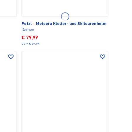
Petzl
·
Meteora Kletter- und Skitourenhelm
Damen
€ 79,99
UVP*
€ 89,99