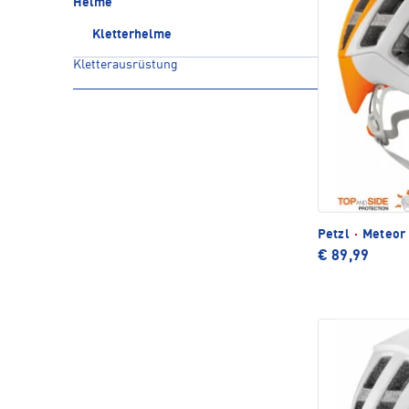
Helme
Kletterhelme
Kletterausrüstung
Petzl
·
Meteor 
€ 89,99