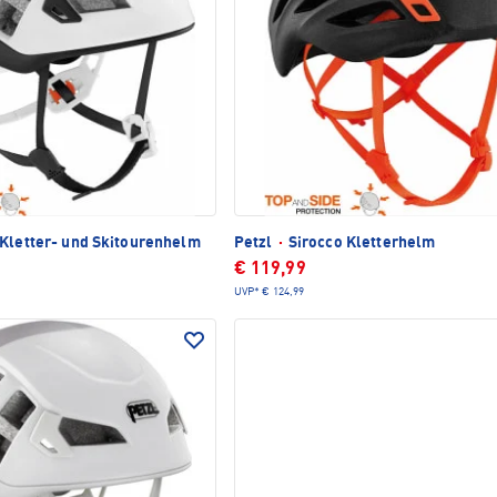
Kletter- und Skitourenhelm
Petzl
·
Sirocco Kletterhelm
€ 119,99
UVP*
€ 124,99