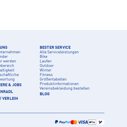
 UNS
BESTER SERVICE
nternehmen
Alle Serviceleistungen
inder
Bike
er werden
Laufen
ebereich
Outdoor
ltigkeit
Winter
schaftliche
Fitness
twortung
Größentabellen
Produktinformationen
ERE & JOBS
Vereinsbekleidung bestellen
ENRADL
BLOG
/ VERLEIH