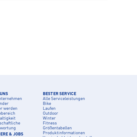
 UNS
BESTER SERVICE
nternehmen
Alle Serviceleistungen
inder
Bike
er werden
Laufen
ebereich
Outdoor
ltigkeit
Winter
schaftliche
Fitness
twortung
Größentabellen
Produktinformationen
ERE & JOBS