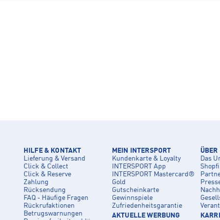
HILFE & KONTAKT
MEIN INTERSPORT
ÜBER
Lieferung & Versand
Kundenkarte & Loyalty
Das U
Click & Collect
INTERSPORT App
Shopf
Click & Reserve
INTERSPORT Mastercard®
Partn
Zahlung
Gold
Press
Rücksendung
Gutscheinkarte
Nachha
FAQ - Häufige Fragen
Gewinnspiele
Gesell
Rückrufaktionen
Zufriedenheitsgarantie
Veran
Betrugswarnungen
AKTUELLE WERBUNG
KARRI