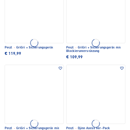
Petzl
·
GriGri + Sicherungsgerät
Petzl
·
GriGri + Sicherungsgerät mit
Blockierunterstützung
€ 119,99
€ 109,99
Petzl
·
GriGri + Sicherungsgerät mit
Petzl
·
Djinn Axess 6er-Pack