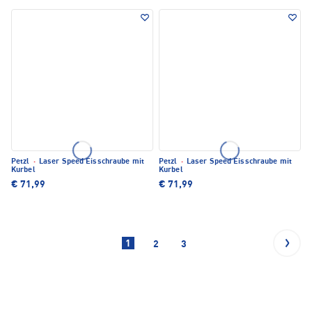
Petzl
·
Laser Speed Eisschraube mit
Petzl
·
Laser Speed Eisschraube mit
Kurbel
Kurbel
€ 71,99
€ 71,99
1
2
3