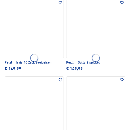
Petzl
·
Irvis 10 Zack Steigeisen
Petzl
·
Gully Eispickel
€ 149,99
€ 149,99