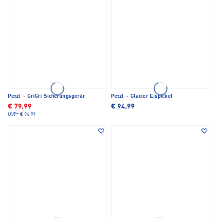
Petzl
·
GriGri Sicherungsgerät
Petzl
·
Glacier Eispickel
€ 79,99
€ 94,99
UVP*
€ 94,99