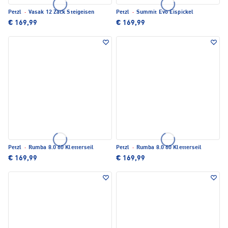
Petzl
·
Vasak 12 Zack Steigeisen
Petzl
·
Summit Evo Eispickel
€ 169,99
€ 169,99
Petzl
·
Rumba 8.0 60 Kletterseil
Petzl
·
Rumba 8.0 60 Kletterseil
€ 169,99
€ 169,99