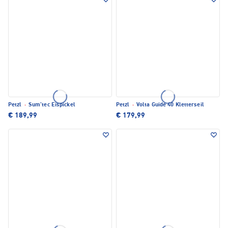
Petzl
·
Sum'tec Eispickel
Petzl
·
Volta Guide 40 Kletterseil
€ 189,99
€ 179,99