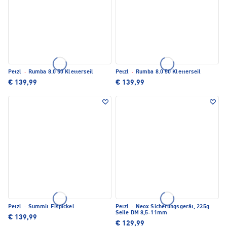
Petzl
·
Rumba 8.0 50 Kletterseil
Petzl
·
Rumba 8.0 50 Kletterseil
€ 139,99
€ 139,99
Petzl
·
Summit Eispickel
Petzl
·
Neox Sicherungsgerät, 235g
Seile DM 8,5-11mm
€ 139,99
€ 129,99