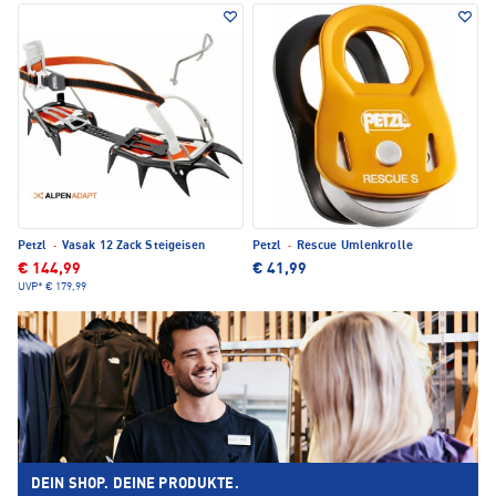
Petzl
·
Vasak 12 Zack Steigeisen
Petzl
·
Rescue Umlenkrolle
€ 144,99
€ 41,99
UVP*
€ 179,99
DEIN SHOP. DEINE PRODUKTE.