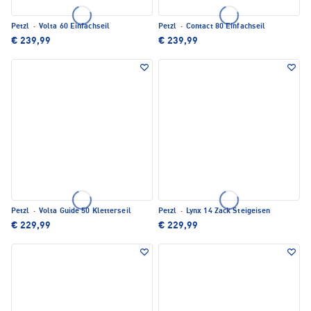
Petzl
·
Volta 60 Einfachseil
Petzl
·
Contact 80 Einfachseil
€ 239,99
€ 239,99
Petzl
·
Volta Guide 50 Kletterseil
Petzl
·
Lynx 14 Zack Steigeisen
€ 229,99
€ 229,99