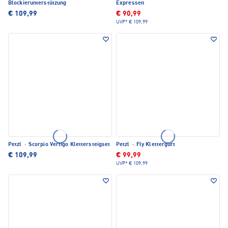
Blockierunterstützung
Expressen
€ 109,99
€ 90,99
UVP*
€ 109,99
Petzl
·
Scorpio Vertigo Klettersteigset
Petzl
·
Fly Klettergurt
€ 109,99
€ 99,99
UVP*
€ 109,99