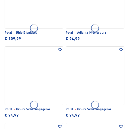
Petzl
·
Ride Eispickel
Petzl
·
Adjama Klettergurt
€ 109,99
€ 94,99
Petzl
·
GriGri Sicherungsgerät
Petzl
·
GriGri Sicherungsgerät
€ 94,99
€ 94,99