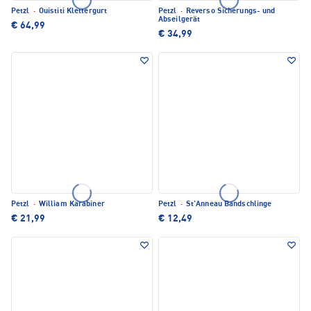
Petzl
·
Ouistiti Klettergurt
Petzl
·
Reverso Sicherungs- und
Abseilgerät
€ 64,99
€ 34,99
Petzl
·
William Karabiner
Petzl
·
St'Anneau Bandschlinge
€ 21,99
€ 12,49