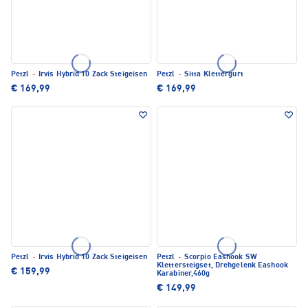
Petzl
·
Irvis Hybrid 10 Zack Steigeisen
Petzl
·
Sitta Klettergurt
€ 169,99
€ 169,99
Petzl
·
Irvis Hybrid 10 Zack Steigeisen
Petzl
·
Scorpio Eashook SW
Klettersteigset, Drehgelenk Eashook
€ 159,99
Karabiner,460g
€ 149,99