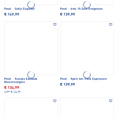
Petzl
·
Gully Eispickel
Petzl
·
Irvis 10 Zack Steigeisen
€ 149,99
€ 139,99
Petzl
·
Scorpio Eashook
Petzl
·
Spirit 6er-Pack Expressen
Klettersteigset
€ 139,99
€ 134,99
UVP*
€ 144,99