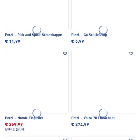
Petzl
·
Pick and Spike Schutzkappe
Petzl
·
Go Schließring
€ 11,99
€ 6,99
Petzl
·
Nomic Eispickel
Petzl
·
Volta 70 Einfachseil
€ 269,99
€ 274,99
UVP*
€ 284,99