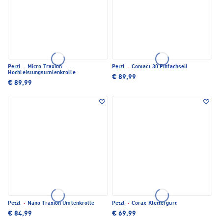
Petzl
·
Micro Traxion
Petzl
·
Contact 30 Einfachseil
Hochleistungsumlenkrolle
€ 89,99
€ 89,99
Petzl
·
Nano Traxion Umlenkrolle
Petzl
·
Corax Klettergurt
€ 84,99
€ 69,99