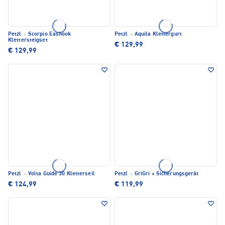
Petzl
·
Scorpio Eashook
Petzl
·
Aquila Klettergurt
Klettersteigset
€ 129,99
€ 129,99
Petzl
·
Volta Guide 30 Kletterseil
Petzl
·
GriGri + Sicherungsgerät
€ 124,99
€ 119,99