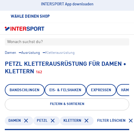
INTERSPORT App downloaden
WÄHLE DEINEN SHOP
Wonach suchst du?
Damen
Ausrüstung
Kletterausrüstung
PETZL KLETTERAUSRÜSTUNG FÜR DAMEN •
KLETTERN
162
BANDSCHLINGEN
EIS- & FELSHAKEN
EXPRESSEN
HÄMME
FILTERN & SORTIEREN
DAMEN
PETZL
KLETTERN
FILTER LÖSCHEN