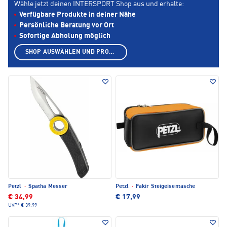
Wähle jetzt deinen INTERSPORT Shop aus und erhalte:
Verfügbare Produkte in deiner Nähe
Persönliche Beratung vor Ort
Sofortige Abholung möglich
SHOP AUSWÄHLEN UND PRODUKTE ANZEIGEN
Petzl
·
Spatha Messer
Petzl
·
Fakir Steigeisentasche
€ 34,99
€ 17,99
UVP*
€ 39,99