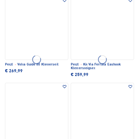
Petzl
·
Volta Guide 60 Kletterseil
Petzl
·
Kit Via Ferrata Eashook
Klettersteigset
€ 269,99
€ 259,99