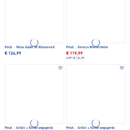
Petzl
·
Volta Guide 30 Kletterseil
Petzl
·
Sirocco Kletterhelm
€ 124,99
€ 119,99
UVP*
€ 124,99
Petzl
·
GriGri + Sicherungsgerät
Petzl
·
GriGri + Sicherungsgerät