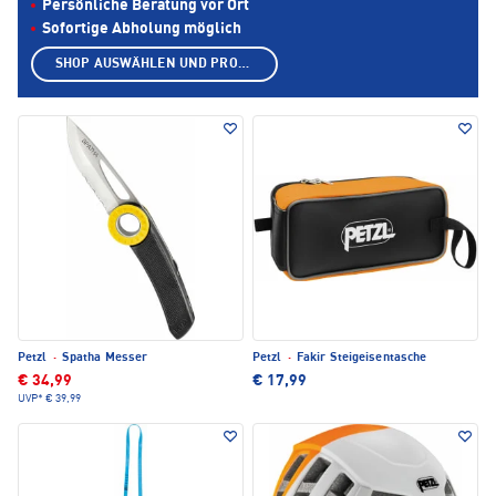
Persönliche Beratung vor Ort
Sofortige Abholung möglich
SHOP AUSWÄHLEN UND PRODUKTE ANZEIGEN
Petzl
·
Spatha Messer
Petzl
·
Fakir Steigeisentasche
€ 34,99
€ 17,99
UVP*
€ 39,99