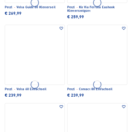
Petzl
·
Volta Guide 60 Kletterseil
Petzl
·
Kit Via Ferrata Eashook
Klettersteigset
€ 269,99
€ 259,99
Petzl
·
Volta 60 Einfachseil
Petzl
·
Contact 80 Einfachseil
€ 239,99
€ 239,99