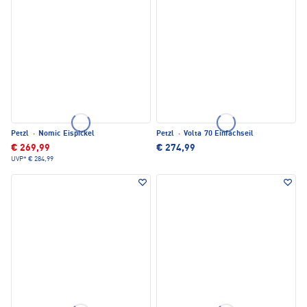
Petzl
·
Nomic Eispickel
Petzl
·
Volta 70 Einfachseil
€ 269,99
€ 274,99
UVP*
€ 284,99