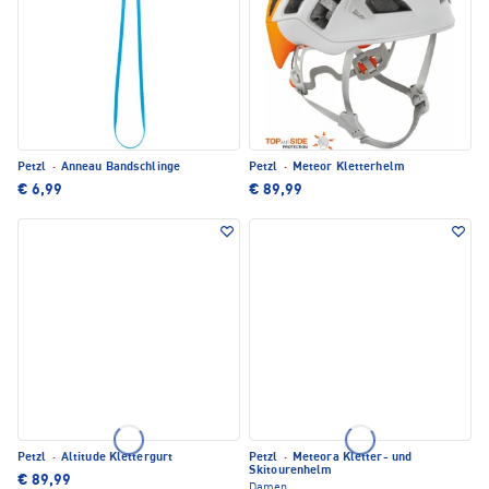
Petzl
·
Anneau Bandschlinge
Petzl
·
Meteor Kletterhelm
€ 6,99
€ 89,99
Petzl
·
Altitude Klettergurt
Petzl
·
Meteora Kletter- und
Skitourenhelm
€ 89,99
Damen