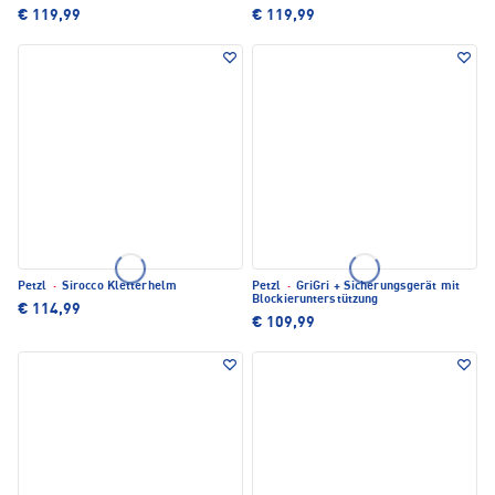
€ 119,99
€ 119,99
Petzl
·
Sirocco Kletterhelm
Petzl
·
GriGri + Sicherungsgerät mit
Blockierunterstützung
€ 114,99
€ 109,99