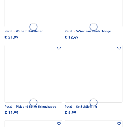
Petzl
·
William Karabiner
Petzl
·
St'Anneau Bandschlinge
€ 21,99
€ 12,49
Petzl
·
Pick and Spike Schutzkappe
Petzl
·
Go Schließring
€ 11,99
€ 6,99