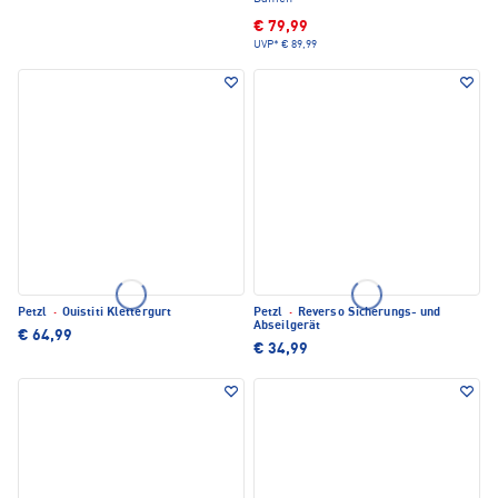
€ 79,99
UVP*
€ 89,99
Petzl
·
Ouistiti Klettergurt
Petzl
·
Reverso Sicherungs- und
Abseilgerät
€ 64,99
€ 34,99