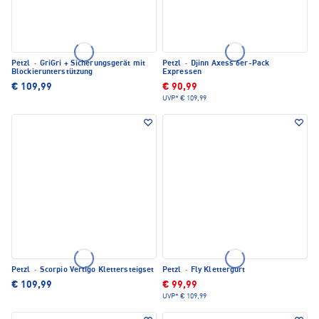
Petzl
·
GriGri + Sicherungsgerät mit
Petzl
·
Djinn Axess 6er-Pack
Blockierunterstützung
Expressen
€ 109,99
€ 90,99
UVP*
€ 109,99
Petzl
·
Scorpio Vertigo Klettersteigset
Petzl
·
Fly Klettergurt
€ 109,99
€ 99,99
UVP*
€ 109,99