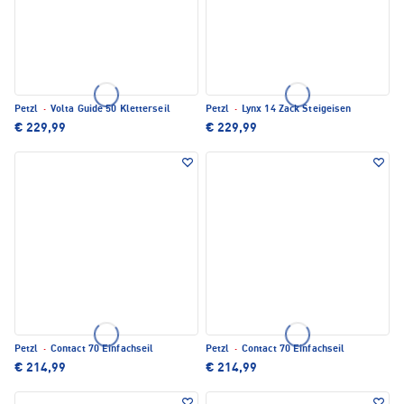
Petzl
·
Volta Guide 50 Kletterseil
Petzl
·
Lynx 14 Zack Steigeisen
€ 229,99
€ 229,99
Petzl
·
Contact 70 Einfachseil
Petzl
·
Contact 70 Einfachseil
€ 214,99
€ 214,99