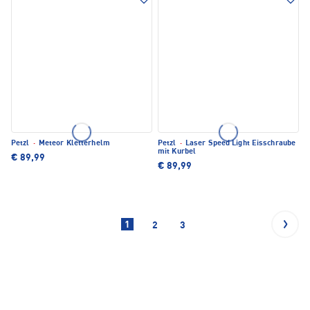
Petzl
·
Meteor Kletterhelm
Petzl
·
Laser Speed Light Eisschraube
mit Kurbel
€ 89,99
€ 89,99
1
2
3