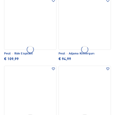
Petzl
·
Ride Eispickel
Petzl
·
Adjama Klettergurt
€ 109,99
€ 94,99