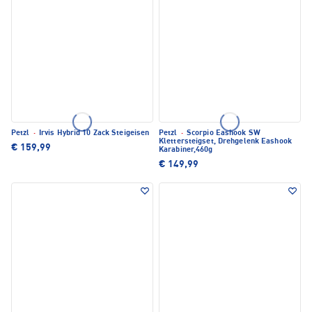
Petzl
·
Irvis Hybrid 10 Zack Steigeisen
Petzl
·
Scorpio Eashook SW
Klettersteigset, Drehgelenk Eashook
€ 159,99
Karabiner,460g
€ 149,99