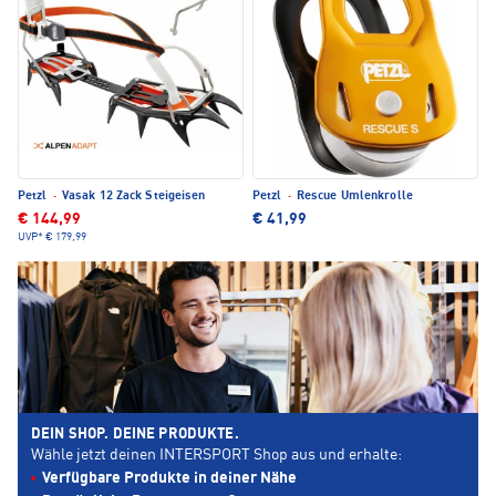
Petzl
·
Vasak 12 Zack Steigeisen
Petzl
·
Rescue Umlenkrolle
€ 144,99
€ 41,99
UVP*
€ 179,99
DEIN SHOP. DEINE PRODUKTE.
Wähle jetzt deinen INTERSPORT Shop aus und erhalte:
Verfügbare Produkte in deiner Nähe