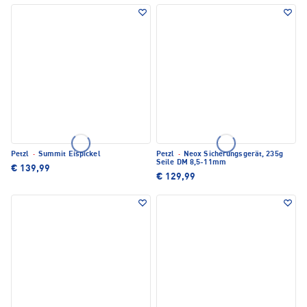
Petzl
·
Summit Eispickel
Petzl
·
Neox Sicherungsgerät, 235g
Seile DM 8,5-11mm
€ 139,99
€ 129,99