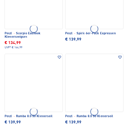
Petzl
·
Scorpio Eashook
Petzl
·
Spirit 6er-Pack Expressen
Klettersteigset
€ 139,99
€ 134,99
UVP*
€ 144,99
Petzl
·
Rumba 8.0 50 Kletterseil
Petzl
·
Rumba 8.0 50 Kletterseil
€ 139,99
€ 139,99