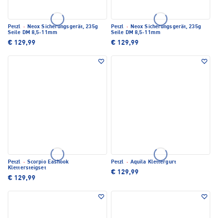
Petzl
·
Neox Sicherungsgerät, 235g
Petzl
·
Neox Sicherungsgerät, 235g
Seile DM 8,5-11mm
Seile DM 8,5-11mm
€ 129,99
€ 129,99
Petzl
·
Scorpio Eashook
Petzl
·
Aquila Klettergurt
Klettersteigset
€ 129,99
€ 129,99