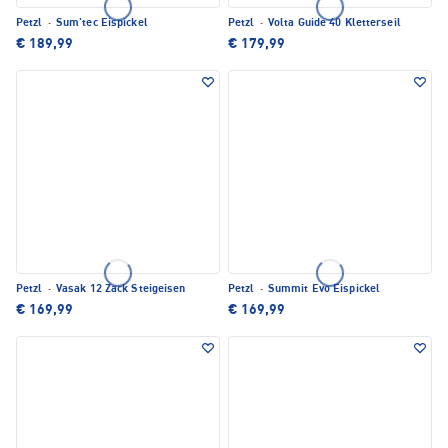
Petzl
·
Sum'tec Eispickel
Petzl
·
Volta Guide 40 Kletterseil
€ 189,99
€ 179,99
Petzl
·
Vasak 12 Zack Steigeisen
Petzl
·
Summit Evo Eispickel
€ 169,99
€ 169,99