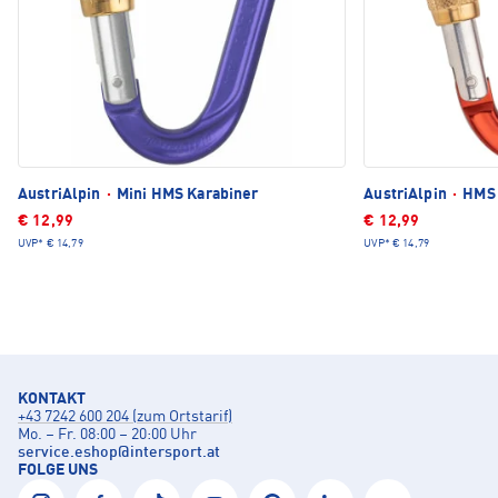
AustriAlpin
·
Mini HMS Karabiner
AustriAlpin
·
HMS 
€ 12,99
€ 12,99
UVP*
€ 14,79
UVP*
€ 14,79
KONTAKT
+43 7242 600 204 (zum Ortstarif)
Mo. – Fr. 08:00 – 20:00 Uhr
service.eshop
@
intersport.at
FOLGE UNS