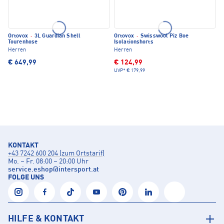
Ortovox
·
3L Guardian Shell
Ortovox
·
Swisswool Piz Boe
Tourenhose
Isolationshorts
Herren
Herren
€ 649,99
€ 124,99
UVP*
€ 179,99
KONTAKT
+43 7242 600 204 (zum Ortstarif)
Mo. – Fr. 08:00 – 20:00 Uhr
service.eshop
@
intersport.at
FOLGE UNS
HILFE & KONTAKT