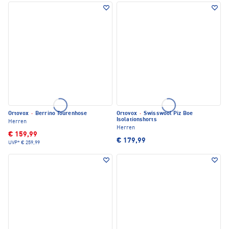
Ortovox
·
Berrino Tourenhose
Ortovox
·
Swisswool Piz Boe
Isolationshorts
Herren
Herren
€ 159,99
€ 179,99
UVP*
€ 259,99