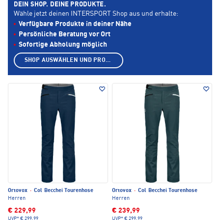
DEIN SHOP. DEINE PRODUKTE.
Wähle jetzt deinen INTERSPORT Shop aus und erhalte:
Verfügbare Produkte in deiner Nähe
Persönliche Beratung vor Ort
Sofortige Abholung möglich
SHOP AUSWÄHLEN UND PRODUKTE ANZEIGEN
Ortovox
·
Col Becchei Tourenhose
Ortovox
·
Col Becchei Tourenhose
Herren
Herren
€ 229,99
€ 239,99
UVP*
€ 299,99
UVP*
€ 299,99