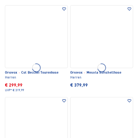
Ortovox
·
Col Becchei Tourenhose
Ortovox
·
Mesola Softshellhose
Herren
Herren
€ 299,99
€ 379,99
UVP*
€ 319,99