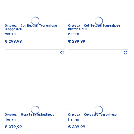
Ortovox
·
Col Becchei Tourenhose
Ortovox
·
Col Becchei Tourenhose
langgestellt
kurzgestellt
Herren
Herren
€ 299,99
€ 299,99
Ortovox
·
Mesola Softshellhose
Ortovox
·
Cevedale Tourenhose
Herren
Herren
€ 379,99
€ 339,99