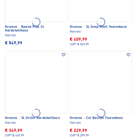
Ortovox
·
Ravine Plus 3L
Ortovox
·
3L Deep Shell Tourenhose
Hardshellhose
Herren
Herren
€ 409,99
€ 549,99
UVP*
€ 549,99
Ortovox
·
3L Ortler Hardshellhose
Ortovox
·
Col Becchei Tourenhose
Herren
Herren
€ 349,99
€ 229,99
UVP*
€ 449,99
UVP*
€ 299,99