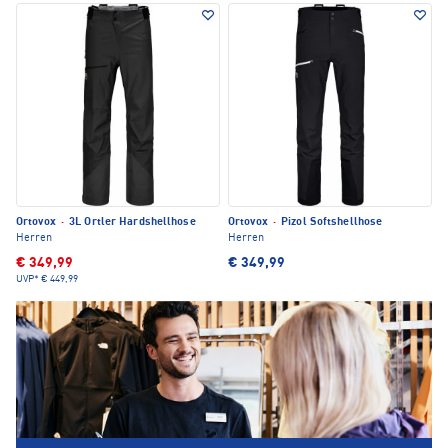
Ortovox
·
3L Ortler Hardshellhose
Ortovox
·
Pizol Softshellhose
Herren
Herren
€ 349,99
€ 349,99
UVP*
€ 449,99