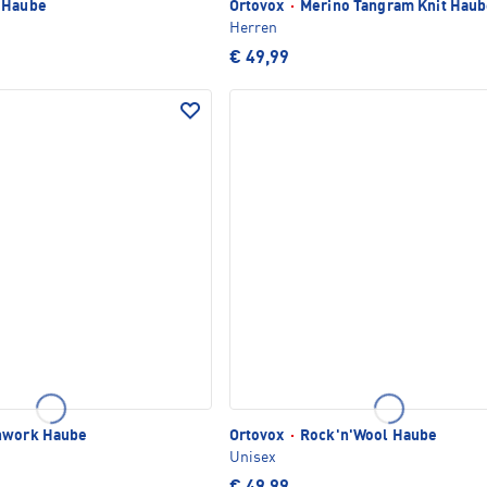
 Haube
Ortovox
·
Merino Tangram Knit Hau
Herren
€ 49,99
hwork Haube
Ortovox
·
Rock'n'Wool Haube
Unisex