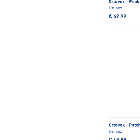
Ortovox
·
Peak
Unisex
€ 49,99
Ortovox
·
Patc
Unisex