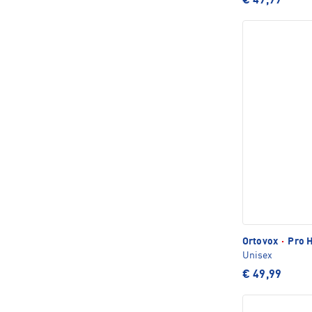
€ 49,99
Ortovox
·
Pro 
Unisex
€ 49,99