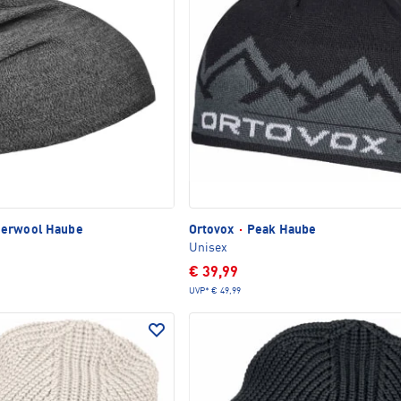
erwool Haube
Ortovox
·
Peak Haube
Unisex
€ 39,99
UVP*
€ 49,99