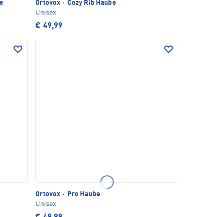
be
Ortovox
·
Cozy Rib Haube
Unisex
€ 49,99
Ortovox
·
Pro Haube
Unisex