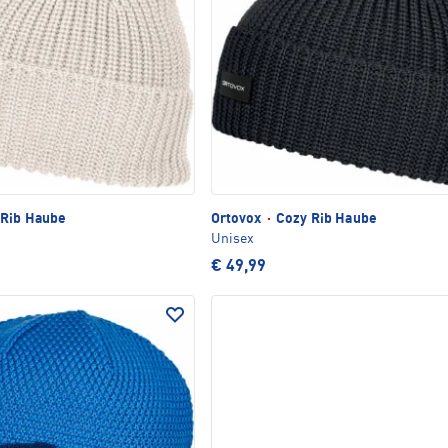
Rib Haube
Ortovox
·
Cozy Rib Haube
Unisex
€ 49,99