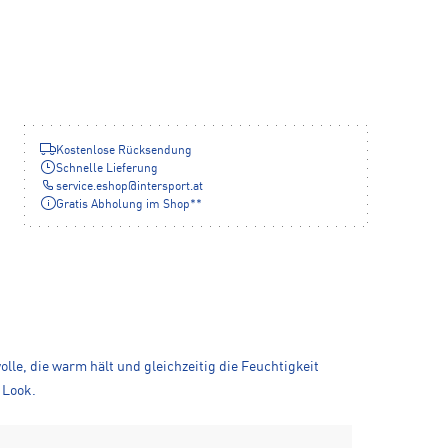
Kostenlose Rücksendung
Schnelle Lieferung
service.eshop
@
intersport.at
Gratis Abholung im Shop**
lle, die warm hält und gleichzeitig die Feuchtigkeit
 Look.