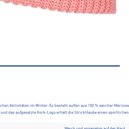
lichen Aktivitäten im Winter. Es besteht außen aus 100 % weicher Merinowo
 und das aufgesetzte Kork-Logo erhält die StrickHaube einen sportlichen
Weich und angenehm auf der Haut