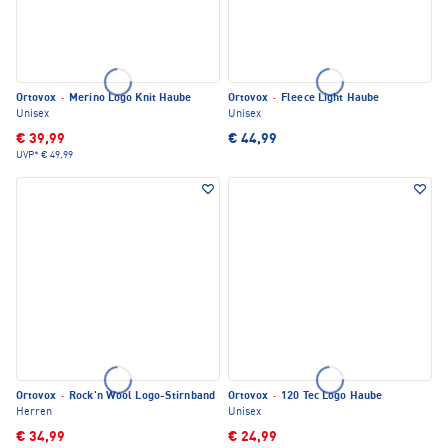
Ortovox
·
Merino Logo Knit Haube
Ortovox
·
Fleece Light Haube
Unisex
Unisex
€ 39,99
€ 44,99
UVP*
€ 49,99
Ortovox
·
Rock'n Wool Logo-Stirnband
Ortovox
·
120 Tec Logo Haube
Herren
Unisex
€ 34,99
€ 24,99