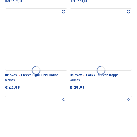
UVP*
€ 44,99
UVP*
€ 39,99
Ortovox
·
Fleece Light Grid Haube
Ortovox
·
Corky Trucker Kappe
Unisex
Unisex
€ 44,99
€ 39,99