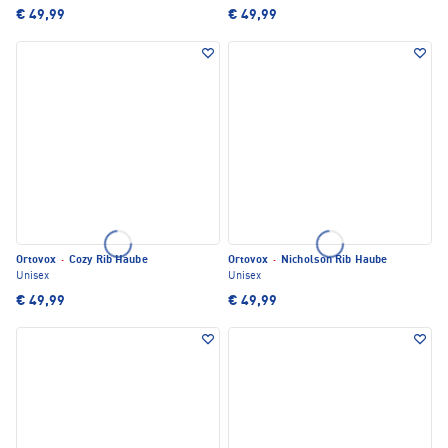
€ 49,99
€ 49,99
Ortovox
·
Cozy Rib Haube
Ortovox
·
Nicholson Rib Haube
Unisex
Unisex
€ 49,99
€ 49,99