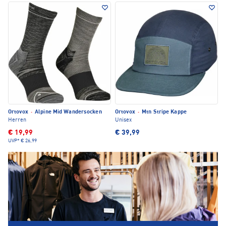
Ortovox
·
Alpine Mid Wandersocken
Ortovox
·
Mtn Stripe Kappe
Herren
Unisex
€ 19,99
€ 39,99
UVP*
€ 26,99