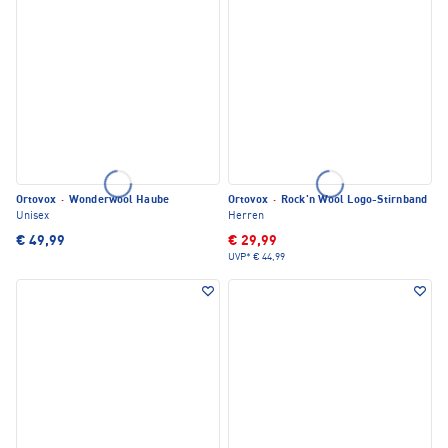
Ortovox
·
Wonderwool Haube
Ortovox
·
Rock'n Wool Logo-Stirnband
Unisex
Herren
€ 49,99
€ 29,99
UVP*
€ 44,99