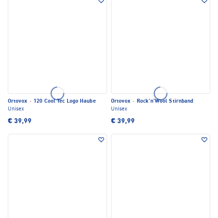
Ortovox
·
120 Cool Tec Logo Haube
Ortovox
·
Rock'n'Wool Stirnband
Unisex
Unisex
€ 39,99
€ 39,99