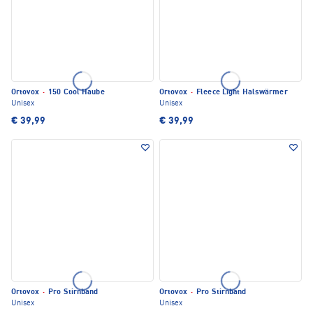
Ortovox
·
150 Cool Haube
Ortovox
·
Fleece Light Halswärmer
Unisex
Unisex
€ 39,99
€ 39,99
Ortovox
·
Pro Stirnband
Ortovox
·
Pro Stirnband
Unisex
Unisex