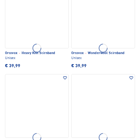
Ortovox
·
Heavy Knit Stirnband
Ortovox
·
Wonderwool Stirnband
Unisex
Unisex
€ 39,99
€ 39,99