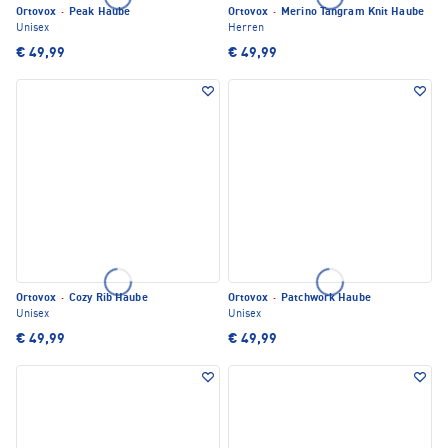
Ortovox
·
Peak Haube
Ortovox
·
Merino Tangram Knit Haube
Unisex
Herren
€ 49,99
€ 49,99
Ortovox
·
Cozy Rib Haube
Ortovox
·
Patchwork Haube
Unisex
Unisex
€ 49,99
€ 49,99