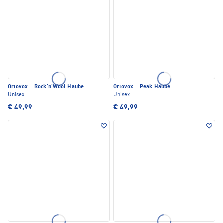
Ortovox
·
Rock'n'Wool Haube
Ortovox
·
Peak Haube
Unisex
Unisex
€ 49,99
€ 49,99