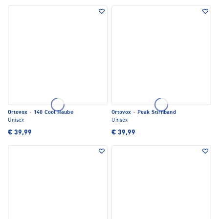
Ortovox
·
140 Cool Haube
Ortovox
·
Peak Stirnband
Unisex
Unisex
€ 39,99
€ 39,99