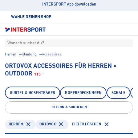
INTERSPORT App downloaden
WÄHLE DEINEN SHOP
Wonach suchst du?
Herren
Kleidung
Accessoires
ORTOVOX ACCESSOIRES FÜR HERREN •
OUTDOOR
115
GÜRTEL & HOSENTRÄGER
KOPFBEDECKUNGEN
SCHALS
S
FILTERN & SORTIEREN
HERREN
ORTOVOX
FILTER LÖSCHEN