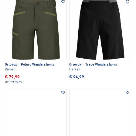
Ortovox
·
Pelmo Wandershorts
Ortovox
·
Trace Wandershorts
Damen
Herren
€ 79,99
€ 94,99
UVP*
€ 99,99