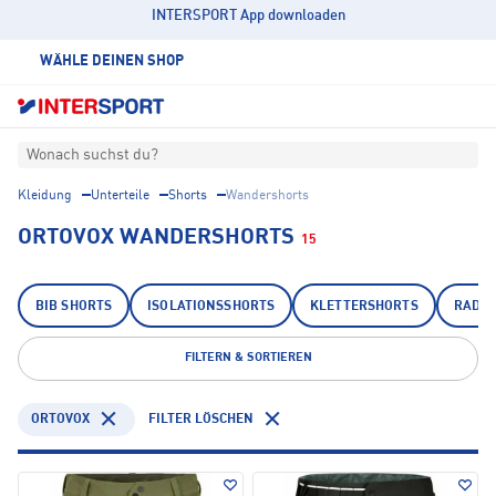
INTERSPORT App downloaden
WÄHLE DEINEN SHOP
Wonach suchst du?
Kleidung
Unterteile
Shorts
Wandershorts
ORTOVOX WANDERSHORTS
15
BIB SHORTS
ISOLATIONSSHORTS
KLETTERSHORTS
RADS
FILTERN & SORTIEREN
ORTOVOX
FILTER LÖSCHEN