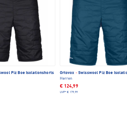
wool Piz Boe Isolationshorts
Ortovox
·
Swisswool Piz Boe Isolati
Herren
€ 124,99
UVP*
€ 179,99