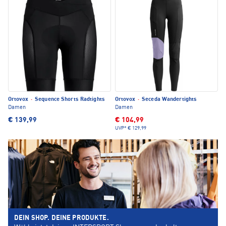
Ortovox
·
Sequence Shorts Radtights
Ortovox
·
Seceda Wandertights
Damen
Damen
€ 139,99
€ 104,99
UVP*
€ 129,99
DEIN SHOP. DEINE PRODUKTE.