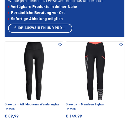
Wähle jetzt deinen INTERSPORT Shop aus und erhalte:
Verfügbare Produkte in deiner Nähe
Persönliche Beratung vor Ort
Sofortige Abholung möglich
SHOP AUSWÄHLEN UND PRODUKTE ANZEIGEN
Ortovox
·
All Mountain Wandertights
Ortovox
·
Mandrea Tights
Damen
Damen
€ 89,99
€ 149,99