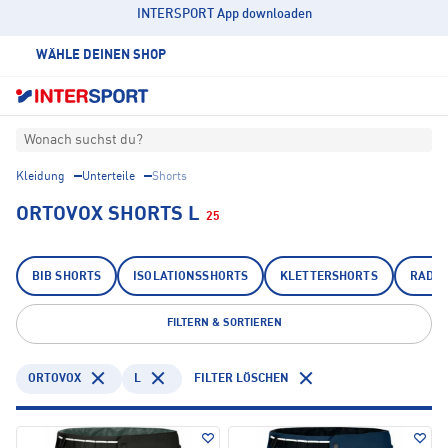
INTERSPORT App downloaden
WÄHLE DEINEN SHOP
Wonach suchst du?
Kleidung
Unterteile
Shorts
ORTOVOX SHORTS L
25
BIB SHORTS
ISOLATIONSSHORTS
KLETTERSHORTS
RADS
FILTERN & SORTIEREN
ORTOVOX
L
FILTER LÖSCHEN