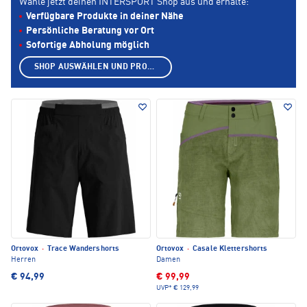
Wähle jetzt deinen INTERSPORT Shop aus und erhalte:
Verfügbare Produkte in deiner Nähe
Persönliche Beratung vor Ort
Sofortige Abholung möglich
SHOP AUSWÄHLEN UND PRODUKTE ANZEIGEN
Ortovox
·
Trace Wandershorts
Ortovox
·
Casale Klettershorts
Herren
Damen
€ 94,99
€ 99,99
UVP*
€ 129,99