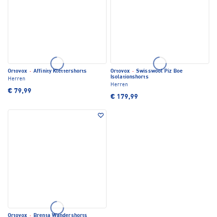
Ortovox
·
Affinity Klettershorts
Ortovox
·
Swisswool Piz Boe
Isolationshorts
Herren
Herren
€ 79,99
€ 179,99
Ortovox
·
Brenta Wandershorts