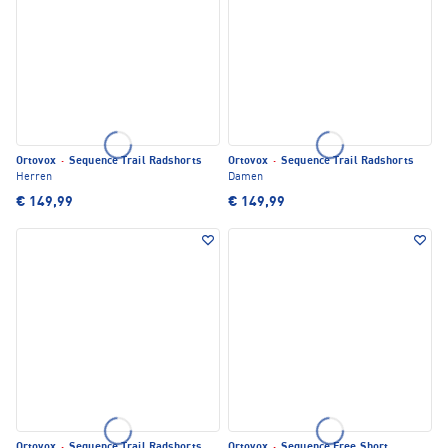
Ortovox
·
Sequence Trail Radshorts
Ortovox
·
Sequence Trail Radshorts
Herren
Damen
€ 149,99
€ 149,99
Ortovox
·
Sequence Trail Radshorts
Ortovox
·
Sequence Free Short