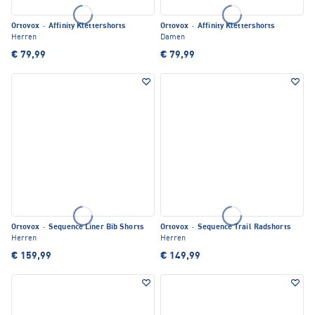
Ortovox
·
Affinity Klettershorts
Ortovox
·
Affinity Klettershorts
Herren
Damen
€ 79,99
€ 79,99
Ortovox
·
Sequence Liner Bib Shorts
Ortovox
·
Sequence Trail Radshorts
Herren
Herren
€ 159,99
€ 149,99