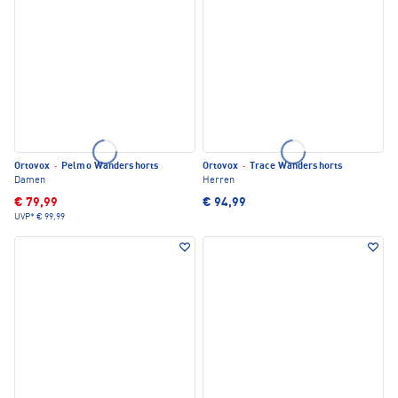
Ortovox
·
Pelmo Wandershorts
Ortovox
·
Trace Wandershorts
Damen
Herren
€ 79,99
€ 94,99
UVP*
€ 99,99