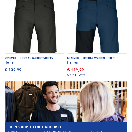
Ortovox
·
Brenta Wandershorts
Ortovox
·
Brenta Wandershorts
Herren
Herren
€ 139,99
€ 119,99
UVP*
€ 139,99
DEIN SHOP. DEINE PRODUKTE.