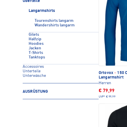
Oberteile
Langarmshirts
Tourenshirts langarm
Wandershirts langarm
Gilets
Halfzip
Hoodies
Jacken
T-Shirts
Tanktops
Accessoires
Unterteile
Ortovox
·
150 C
Unterwäsche
Langarmshirt
Herren
€ 79,99
AUSRÜSTUNG
UVP*
€ 99,99