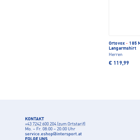
Ortovox
·
185 M
Langarmshirt
Herren
€ 119,99
KONTAKT
+43 7242 600 204 (zum Ortstarif)
Mo. – Fr. 08:00 – 20:00 Uhr
service.eshop
@
intersport.at
FOLGE UNS