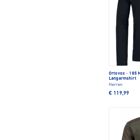
Ortovox
·
185 M
Langarmshirt
Herren
€ 119,99