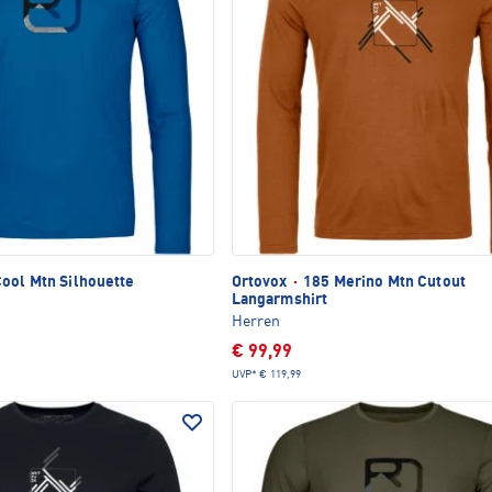
ool Mtn Silhouette
Ortovox
·
185 Merino Mtn Cutout
Langarmshirt
Herren
€ 99,99
UVP*
€ 119,99