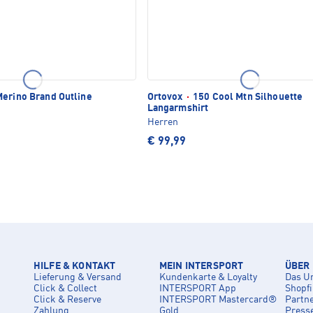
erino Brand Outline
Ortovox
·
150 Cool Mtn Silhouette
Langarmshirt
Herren
€ 99,99
HILFE & KONTAKT
MEIN INTERSPORT
ÜBER
Lieferung & Versand
Kundenkarte & Loyalty
Das U
Click & Collect
INTERSPORT App
Shopf
Click & Reserve
INTERSPORT Mastercard®
Partn
Zahlung
Gold
Press