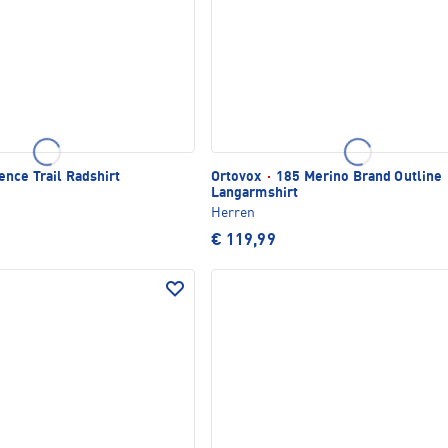
nce Trail Radshirt
Ortovox
·
185 Merino Brand Outline
Langarmshirt
Herren
€ 119,99