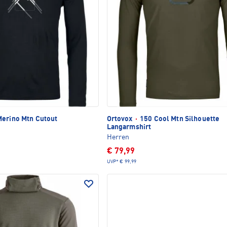
erino Mtn Cutout
Ortovox
·
150 Cool Mtn Silhouette
Langarmshirt
Herren
€ 79,99
UVP*
€ 99,99