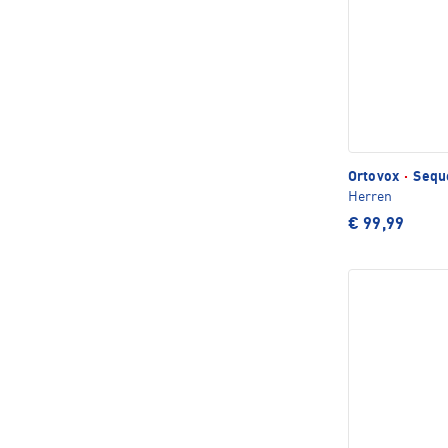
Ortovox
·
Seque
Herren
€ 99,99