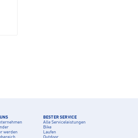
 UNS
BESTER SERVICE
nternehmen
Alle Serviceleistungen
inder
Bike
er werden
Laufen
ebereich
Outdoor