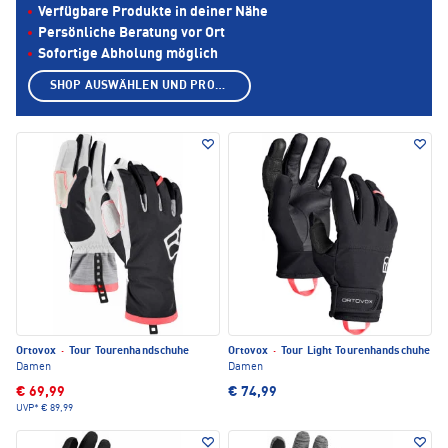
Verfügbare Produkte in deiner Nähe
Persönliche Beratung vor Ort
Sofortige Abholung möglich
SHOP AUSWÄHLEN UND PRODUKTE ANZEIGEN
Ortovox
·
Tour Tourenhandschuhe
Ortovox
·
Tour Light Tourenhandschuhe
Damen
Damen
€ 69,99
€ 74,99
UVP*
€ 89,99