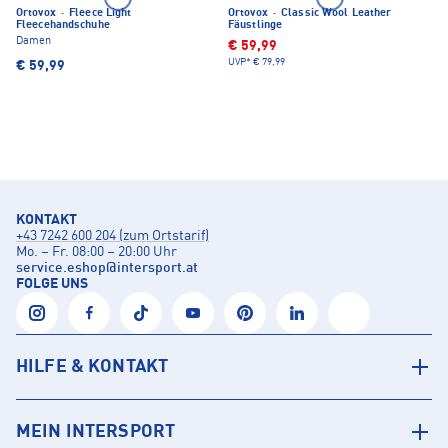
Ortovox
·
Fleece Light
Ortovox
·
Classic Wool Leather
Fleecehandschuhe
Fäustlinge
Damen
€ 59,99
UVP*
€ 79,99
€ 59,99
KONTAKT
+43 7242 600 204 (zum Ortstarif)
Mo. – Fr. 08:00 – 20:00 Uhr
service.eshop
@
intersport.at
FOLGE UNS
HILFE & KONTAKT
MEIN INTERSPORT