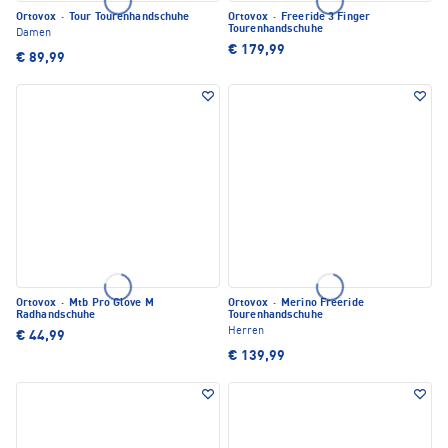
Ortovox
·
Tour Tourenhandschuhe
Ortovox
·
Freeride 3 Finger
Tourenhandschuhe
Damen
€ 179,99
€ 89,99
Ortovox
·
Mtb Pro Glove M
Ortovox
·
Merino Freeride
Radhandschuhe
Tourenhandschuhe
Herren
€ 44,99
€ 139,99