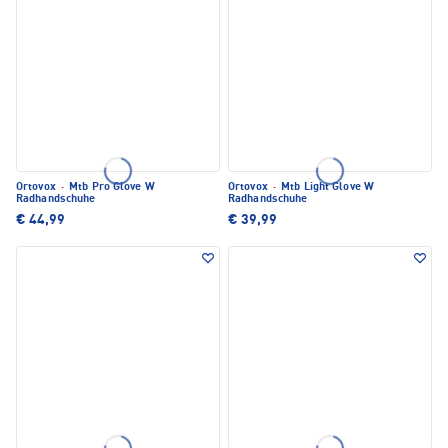
Ortovox
·
Mtb Pro Glove W
Ortovox
·
Mtb Light Glove W
Radhandschuhe
Radhandschuhe
€ 44,99
€ 39,99