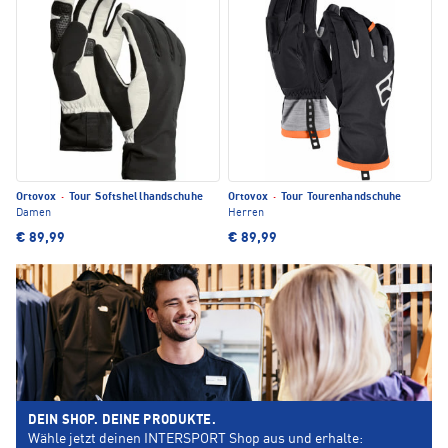
Ortovox
·
Tour Softshellhandschuhe
Ortovox
·
Tour Tourenhandschuhe
Damen
Herren
€ 89,99
€ 89,99
DEIN SHOP. DEINE PRODUKTE.
Wähle jetzt deinen INTERSPORT Shop aus und erhalte: