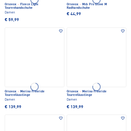
Ortovox
·
Fleece Light
Ortovox
·
Mtb Pro Glove M
Tourenhandschuhe
Radhandschuhe
Damen
€ 44,99
€ 59,99
Ortovox
·
Merino Freeride
Ortovox
·
Merino Freeride
Tourenfäustlinge
Tourenfäustlinge
Damen
Damen
€ 139,99
€ 139,99