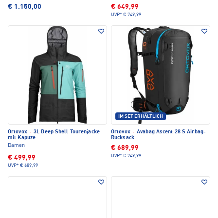
€ 1.150,00
€ 649,99
UVP*
€ 749,99
IM SET ERHÄLTLICH
Ortovox
·
3L Deep Shell Tourenjacke
Ortovox
·
Avabag Ascent 28 S Airbag-
mit Kapuze
Rucksack
Damen
€ 689,99
UVP*
€ 749,99
€ 499,99
UVP*
€ 689,99