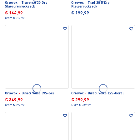
Ortovox
·
Traverse 30 Dry
Ortovox
·
Trad 28 S Dry
Skitourenrucksack
Kletterrucksack
€ 144,99
€ 199,99
UVP*
€ 219,99
Ortovox
·
Diract Voice LVS-Set
Ortovox
·
Diract Voice LVS-Gerät
€ 349,99
€ 299,99
UVP*
€ 399,99
UVP*
€ 359,99