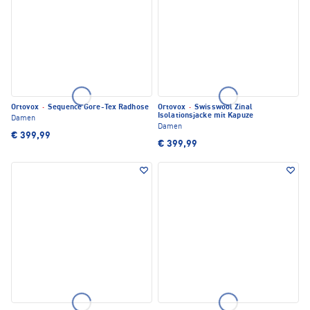
Ortovox
·
Sequence Gore-Tex Radhose
Ortovox
·
Swisswool Zinal
Isolationsjacke mit Kapuze
Damen
Damen
€ 399,99
€ 399,99