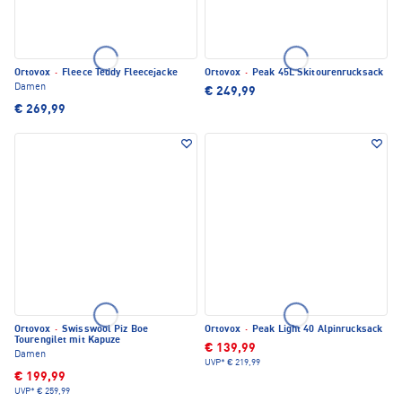
Ortovox
·
Fleece Teddy Fleecejacke
Ortovox
·
Peak 45L Skitourenrucksack
Damen
€ 249,99
€ 269,99
Ortovox
·
Swisswool Piz Boe
Ortovox
·
Peak Light 40 Alpinrucksack
Tourengilet mit Kapuze
€ 139,99
Damen
UVP*
€ 219,99
€ 199,99
UVP*
€ 259,99