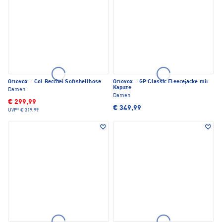
Ortovox
·
Col Becchei Softshellhose
Ortovox
·
GP Classic Fleecejacke mit
Kapuze
Damen
Damen
€ 299,99
€ 349,99
UVP*
€ 319,99