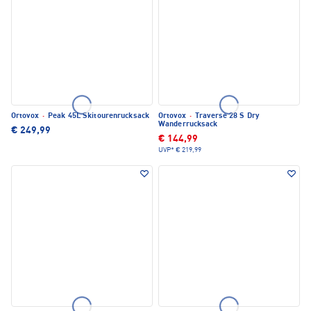
Ortovox
·
Peak 45L Skitourenrucksack
Ortovox
·
Traverse 28 S Dry
Wanderrucksack
€ 249,99
€ 144,99
UVP*
€ 219,99