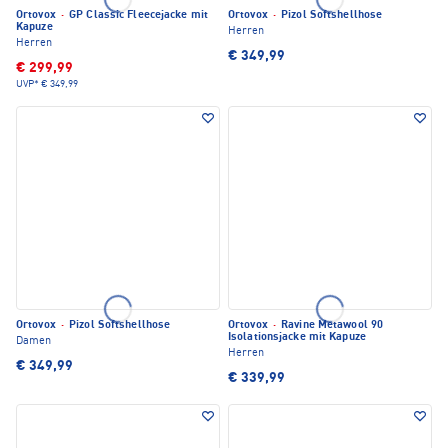
Ortovox
·
GP Classic Fleecejacke mit
Ortovox
·
Pizol Softshellhose
Kapuze
Herren
Herren
€ 349,99
€ 299,99
UVP*
€ 349,99
Ortovox
·
Pizol Softshellhose
Ortovox
·
Ravine Metawool 90
Isolationsjacke mit Kapuze
Damen
Herren
€ 349,99
€ 339,99