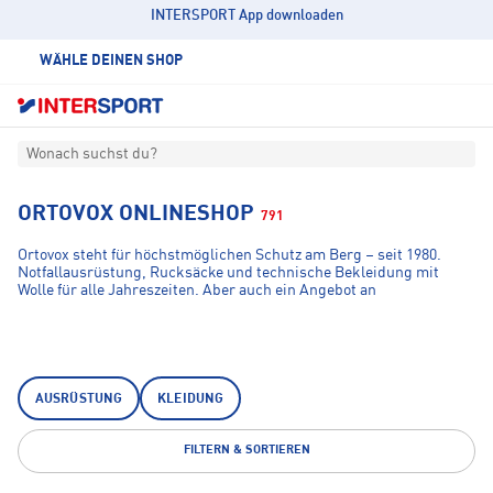
INTERSPORT App downloaden
WÄHLE DEINEN SHOP
Wonach suchst du?
ORTOVOX ONLINESHOP
791
Ortovox steht für höchstmöglichen Schutz am Berg – seit 1980.
Notfallausrüstung, Rucksäcke und technische Bekleidung mit
Wolle für alle Jahreszeiten. Aber auch ein Angebot an
Ausbildungsmaßnahmen tragen täglich dazu bei, den Bergsport
sicherer zu machen – auf Skitour, beim Freeriden, beim
Alpinklettern oder auf Hochtour.
AUSRÜSTUNG
KLEIDUNG
FILTERN & SORTIEREN