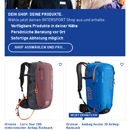
DEIN SHOP. DEINE PRODUKTE.
Wähle jetzt deinen INTERSPORT Shop aus und erhalte:
Verfügbare Produkte in deiner Nähe
Persönliche Beratung vor Ort
Sofortige Abholung möglich
SHOP AUSWÄHLEN UND PRODUKTE ANZEIGEN
IM SET ERHÄLTLICH
Ortovox
·
Litric Tour 28S
Ortovox
·
Avabag Ascent 30 Airbag-
elektronischer Airbag-Rucksack
Rucksack