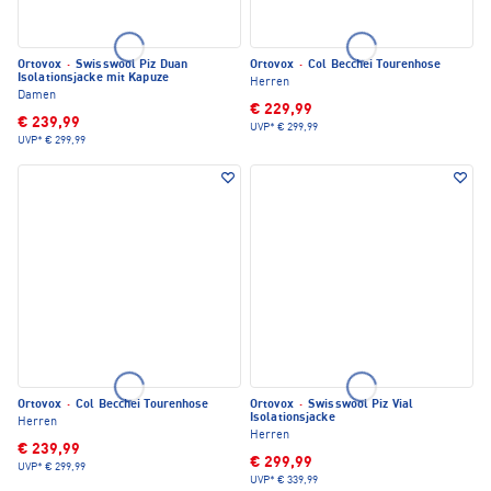
Ortovox
·
Swisswool Piz Duan
Ortovox
·
Col Becchei Tourenhose
Isolationsjacke mit Kapuze
Herren
Damen
€ 229,99
€ 239,99
UVP*
€ 299,99
UVP*
€ 299,99
Ortovox
·
Col Becchei Tourenhose
Ortovox
·
Swisswool Piz Vial
Isolationsjacke
Herren
Herren
€ 239,99
€ 299,99
UVP*
€ 299,99
UVP*
€ 339,99