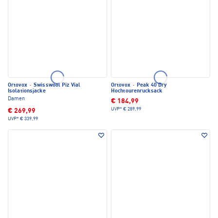
Ortovox
·
Swisswool Piz Vial
Ortovox
·
Peak 40 Dry
Isolationsjacke
Hochtourenrucksack
Damen
€ 184,99
UVP*
€ 289,99
€ 269,99
UVP*
€ 339,99