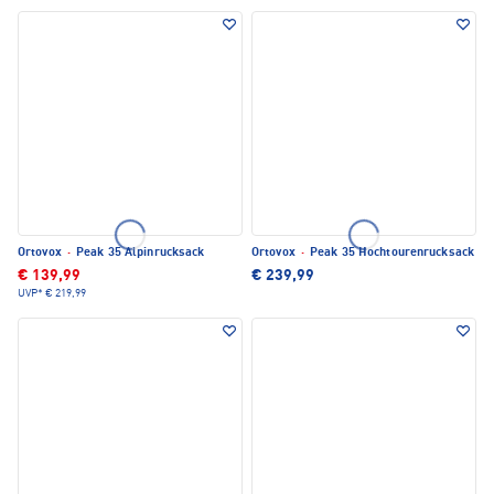
Ortovox
·
Peak 35 Alpinrucksack
Ortovox
·
Peak 35 Hochtourenrucksack
€ 139,99
€ 239,99
UVP*
€ 219,99