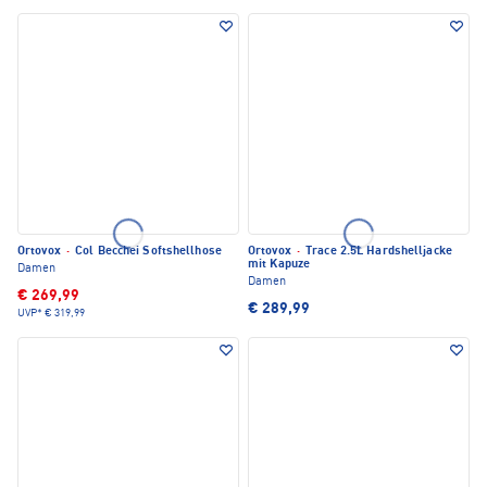
Ortovox
·
Col Becchei Softshellhose
Ortovox
·
Trace 2.5L Hardshelljacke
mit Kapuze
Damen
Damen
€ 269,99
€ 289,99
UVP*
€ 319,99