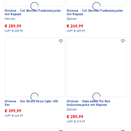
Ortovox
·
Col Becchei Funktionsjacke
Ortovox
·
Col Becchei Funktionsjacke
mit Kapuze
mit Kapuze
Herren
Damen
€ 259,99
€ 269,99
UVP*
€ 329,99
UVP*
€ 329,99
Ortovox
·
Set Diract Voice light LVS-
Ortovox
·
Swisswool Piz Boe
Set
Isolationsjacke mit Kapuze
Damen
€ 399,99
UVP*
€ 449,99
€ 259,99
UVP*
€ 319,99