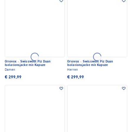
Ortovox
·
Swisswool Piz Duan
Ortovox
·
Swisswool Piz Duan
Isolationsjacke mit Kapuze
Isolationsjacke mit Kapuze
Damen
Herren
€ 299,99
€ 299,99