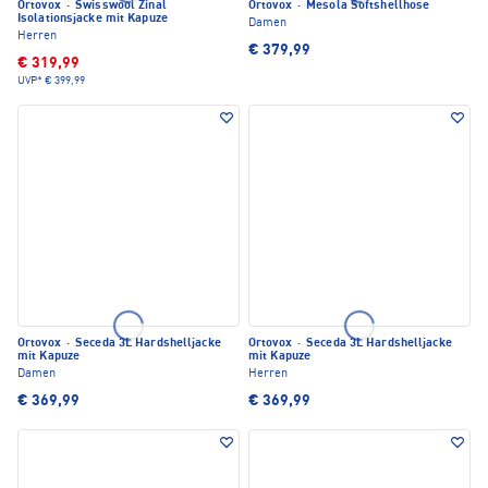
Ortovox
·
Swisswool Zinal
Ortovox
·
Mesola Softshellhose
Isolationsjacke mit Kapuze
Damen
Herren
€ 379,99
€ 319,99
UVP*
€ 399,99
Ortovox
·
Seceda 3L Hardshelljacke
Ortovox
·
Seceda 3L Hardshelljacke
mit Kapuze
mit Kapuze
Damen
Herren
€ 369,99
€ 369,99