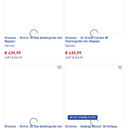
Ortovox
·
Ortler 3L Hardshelljacke mit
Ortovox
·
3L Ortler Jacket W
Kapuze
Tourenjacke mit Kapuze
Herren
Damen
€ 439,99
€ 439,99
UVP*
€ 549,99
UVP*
€ 549,99
IM SET ERHÄLTLICH
Ortovox
·
Ortler 3L Hardshelljacke mit
Ortovox
·
Avabag Ascent 30 Airbag-