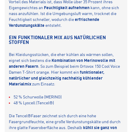
Vorteil des Materials ist, dass Wolle über 35 Prozent ihres
Eigengewichtes an
Feuchtigkeit aufnehmen
kann, ohne sich
nass anzufühlen. Ist die Umgebungsluft warm, trocknet die
Feuchtigkeit schneller, wodurch die
erfrischende
Verdunstungskälte
entsteht.
EIN FUNKTIONALER MIX AUS NATÜRLICHEN
STOFFEN
Bei Kleidungsstücken, die eher kühlen als wärmen sollen,
eignet sich bestens die
Kombination von Merinowolle mit
anderen Fasern
. So zum Beispiel beim Ortovox 150 Cool Voice
Damen T-Shirt orange. Hier kommt ein
funktionaler,
natürlicher und gleichzeitig nachhaltig kühlender
Materialmix
zum Einsatz:
52 % Schurwolle (MERINO)
48 % Lyocell (Tencel®)
Die Tencel®­Faser zeichnet sich durch eine hohe
Fasergrundfeuchte, eine große Verdunstungskälte und durch
ihre glatte Faseroberfläche aus. Deshalb
kühlt sie ganz von