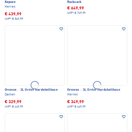
Kapuze
Rucksack
Herren
€ 649,99
UVP*
€ 749,99
€ 439,99
UVP*
€ 549,99
Ortovox
·
3L Ortler Hardshellhose
Ortovox
·
3L Ortler Hardshellhose
Damen
Herren
€ 329,99
€ 349,99
UVP*
€ 449,99
UVP*
€ 449,99