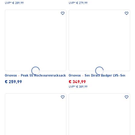
UVP*
€ 289,99
UVP*
€ 279,99
Ortovox
·
Peak 55 Hochtourenrucksack
Ortovox
·
Set Diract Badger LVS-Set
€ 259,99
€ 349,99
UVP*
€ 389,99