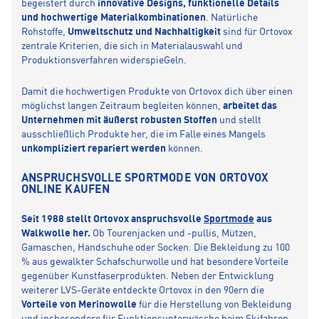
begeistert durch
innovative Designs, funktionelle Details
und hochwertige Materialkombinationen
. Natürliche
Rohstoffe,
Umweltschutz und Nachhaltigkeit
sind für Ortovox
zentrale Kriterien, die sich in Materialauswahl und
Produktionsverfahren widerspieGeln.
Damit die hochwertigen Produkte von Ortovox dich über einen
möglichst langen Zeitraum begleiten können,
arbeitet das
Unternehmen mit äußerst robusten Stoffen
und stellt
ausschließlich Produkte her, die im Falle eines Mangels
unkompliziert repariert werden
können.
ANSPRUCHSVOLLE SPORTMODE VON ORTOVOX
ONLINE KAUFEN
Seit 1988 stellt Ortovox anspruchsvolle
Sportmode
aus
Walkwolle her.
Ob Tourenjacken und -pullis, Mützen,
Gamaschen, Handschuhe oder Socken. Die Bekleidung zu 100
% aus gewalkter Schafschurwolle und hat besondere Vorteile
gegenüber Kunstfaserprodukten. Neben der Entwicklung
weiterer LVS-Geräte entdeckte Ortovox in den 90ern die
Vorteile von Merinowolle
für die Herstellung von Bekleidung