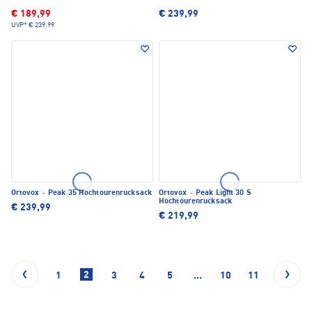
€ 189,99
€ 239,99
UVP*
€ 239,99
Ortovox
·
Peak 35 Hochtourenrucksack
Ortovox
·
Peak Light 30 S
Hochtourenrucksack
€ 239,99
€ 219,99
2
1
3
4
5
...
10
11