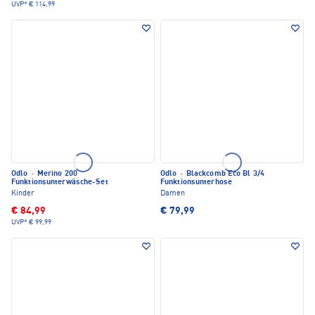
UVP*
€ 114,99
Odlo
·
Merino 200
Odlo
·
Blackcomb Eco Bl 3/4
Funktionsunterwäsche-Set
Funktionsunterhose
Kinder
Damen
€ 84,99
€ 79,99
UVP*
€ 99,99