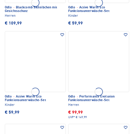
Odlo
·
Blackcomb Skileibchen mit
Odlo
·
Active Warm Eco
Gesichtsschutz
Funktionsunterwäsche-Set
Herren
Kinder
€ 109,99
€ 59,99
Odlo
·
Active Warm Eco
Odlo
·
Performance Evolution
Funktionsunterwäsche-Set
Funktionsunterwäsche-Set
Kinder
Herren
€ 59,99
€ 99,99
UVP*
€ 149,99