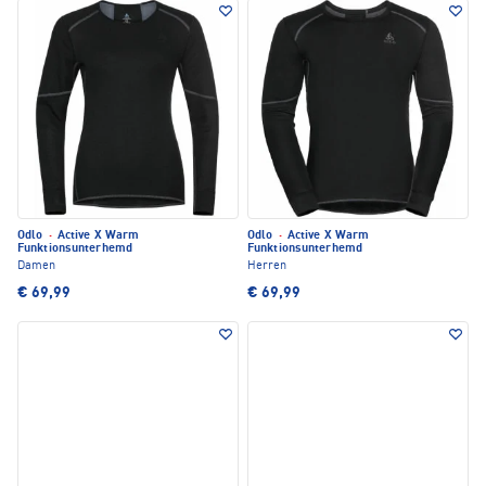
Odlo
·
Active X Warm
Odlo
·
Active X Warm
Funktionsunterhemd
Funktionsunterhemd
Damen
Herren
€ 69,99
€ 69,99