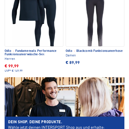
Odlo
·
Fundamentals Performance
Odlo
·
Blackcomb Funktionsunterhose
Funktionsunterwäsche-Set
Damen
Herren
€ 89,99
€ 99,99
UVP*
€ 149,99
DEIN SHOP. DEINE PRODUKTE.
Wähle jetzt deinen INTERSPORT Shop aus und erhalte: