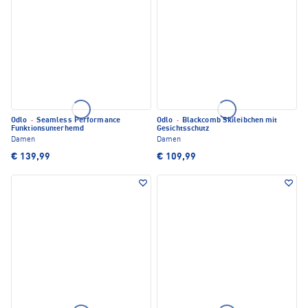
Odlo
·
Seamless Performance
Odlo
·
Blackcomb Skileibchen mit
Funktionsunterhemd
Gesichtsschutz
Damen
Damen
€ 139,99
€ 109,99