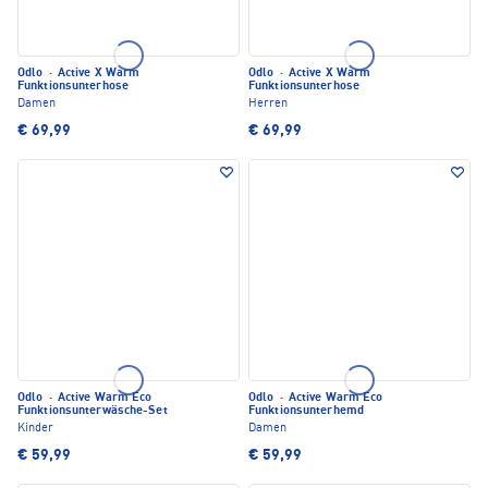
Odlo
·
Active X Warm
Odlo
·
Active X Warm
Funktionsunterhose
Funktionsunterhose
Damen
Herren
€ 69,99
€ 69,99
Odlo
·
Active Warm Eco
Odlo
·
Active Warm Eco
Funktionsunterwäsche-Set
Funktionsunterhemd
Kinder
Damen
€ 59,99
€ 59,99