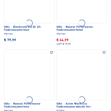
Odlo
·
Blackcomb Eco Bl 3/4
Odlo
·
Natural Performance
Funktionsunterhose
Funktionsunterhemd
Herren
Herren
€ 79,99
€ 64,99
UVP*
€ 79,99
Odlo
·
Natural Performance
Odlo
·
Active Warm Eco
Funktionsunterhose
Funktionsunterwäsche-Set
Herren
Kinder