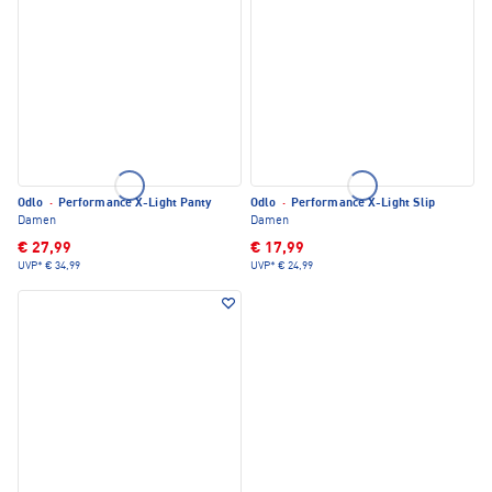
Odlo
·
Performance X-Light Panty
Odlo
·
Performance X-Light Slip
Damen
Damen
€ 27,99
€ 17,99
UVP*
€ 34,99
UVP*
€ 24,99