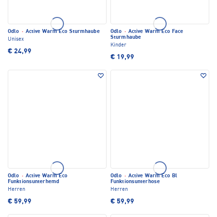
Odlo
·
Active Warm Eco Sturmhaube
Odlo
·
Active Warm Eco Face
Sturmhaube
Unisex
Kinder
€ 24,99
€ 19,99
Odlo
·
Active Warm Eco
Odlo
·
Active Warm Eco Bl
Funktionsunterhemd
Funktionsunterhose
Herren
Herren
€ 59,99
€ 59,99