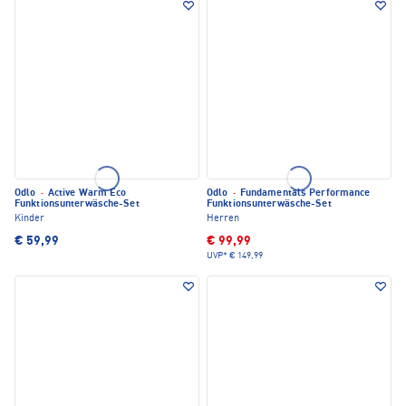
Odlo
·
Active Warm Eco
Odlo
·
Fundamentals Performance
Funktionsunterwäsche-Set
Funktionsunterwäsche-Set
Kinder
Herren
€ 59,99
€ 99,99
UVP*
€ 149,99