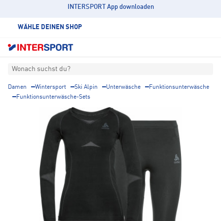
INTERSPORT App downloaden
WÄHLE DEINEN SHOP
Wonach suchst du?
Damen
Wintersport
Ski Alpin
Unterwäsche
Funktionsunterwäsche
Funktionsunterwäsche-Sets