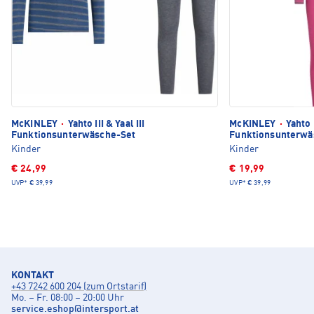
McKINLEY
·
Yahto III & Yaal III
McKINLEY
·
Yahto I
Funktionsunterwäsche-Set
Funktionsunterwä
Kinder
Kinder
€ 24,99
€ 19,99
UVP*
€ 39,99
UVP*
€ 39,99
KONTAKT
+43 7242 600 204 (zum Ortstarif)
Mo. – Fr. 08:00 – 20:00 Uhr
service.eshop
@
intersport.at